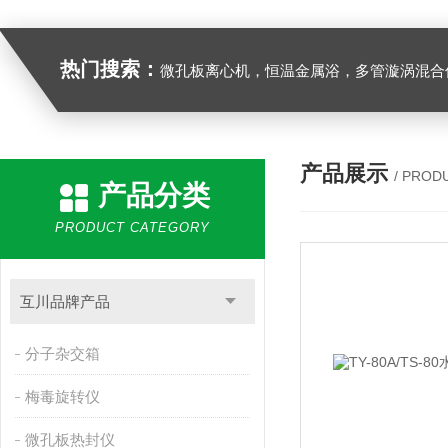
热门搜索：
微孔板离心机，恒温金属浴，多管漩涡混合仪，梅毒旋转仪,红外线灭菌器，微孔板恒温振荡器，恒温混匀仪，水平摇床，牛奶抗生素恒温温
产品展示
/ PROD
产品分类
PRODUCT CATEGORY
互川品牌产品
分子杂交箱
梅毒旋转仪
微孔板热封仪