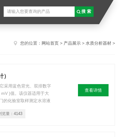
您的位置：
网站首页
>
产品展示
>
水质分析器材
>
计）
计，它采用蓝色背光、双排数字
查看详情
 mV )值。该仪器适用于大
门的化验室取样测定水溶液
测量溶液 ORP (氧化－还原电
浏览量：
4143
电极电位值。