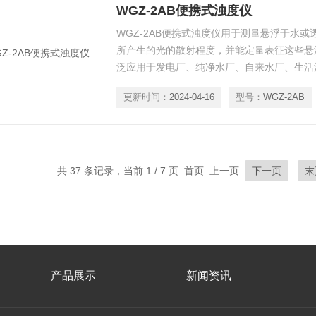
WGZ-2AB便携式浊度仪
WGZ-2AB便携式浊度仪用于测量悬浮于水
所产生的光的散射程度，并能定量表征这些悬
泛应用于发电厂、纯净水厂、自来水厂、生活
部门、工业用水、制酒行业及制药行业、防疫
更新时间：
2024-04-16
型号：
WGZ-2AB
量。
共 37 条记录，当前 1 / 7 页 首页 上一页
下一页
末
产品展示
新闻资讯