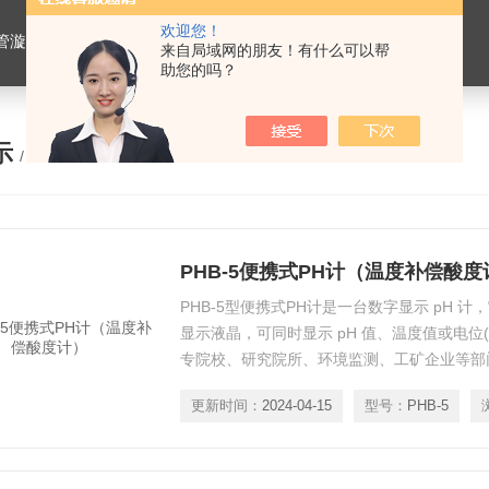
欢迎您！
仪，水平摇床，牛奶抗生素恒温温育器，细菌内毒素恒温检测仪，PRP凝胶加热机孵育制备器，脂肪注射器离心机，大自血摇床，氮吹仪。
来自局域网的朋友！有什么可以帮
助您的吗？
示
/ PRODUCTS
PHB-5便携式PH计（温度补偿酸度
PHB-5型便携式PH计是一台数字显示 pH 
显示液晶，可同时显示 pH 值、温度值或电位(
专院校、研究院所、环境监测、工矿企业等部
的 pH 值和电位( mV )值，配上ORP 电极可
更新时间：
2024-04-15
型号：
PHB-5
位)值，配上离子选择性电极可测量该电极的