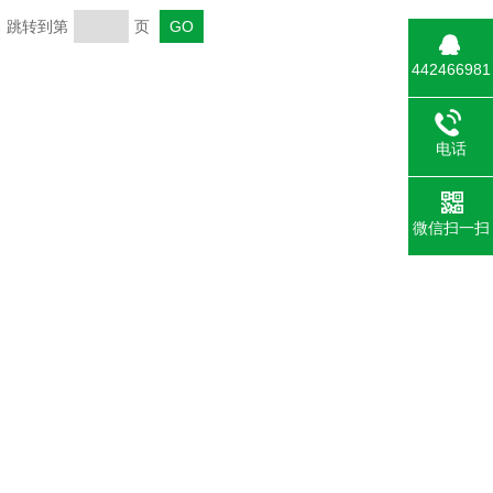
页 跳转到第
页
442466981
电话
微信扫一扫