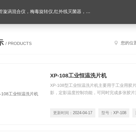
仪，水平摇床，牛奶抗生素恒温温育器，细菌内毒素恒温检测仪，PRP凝胶加热机孵育制备器，脂肪注射器离心机，大自血摇床，氮吹仪。
示
您的位
/ PRODUCTS
XP-108工业恒温洗片机
XP-108型工业恒温洗片机主要用于工业用
影，定影温度控制功能，可同时完成多张胶片
更新时间：
2024-04-17
型号：
XP-108