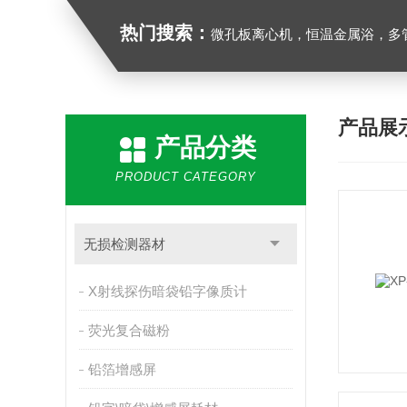
热门搜索：
微孔板离心机，恒温金属浴，多管漩涡混合仪，梅毒旋转仪,红外线灭菌器，微孔板恒温振荡器，恒温混匀
产品展
产品分类
PRODUCT CATEGORY
无损检测器材
X射线探伤暗袋铅字像质计
荧光复合磁粉
铅箔增感屏