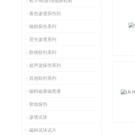
铅字\暗袋\增感屏耗材
着色渗透探伤剂
磁粉探伤系列
荧光渗透系列
防锈助剂系列
超声波探伤系列
其他助剂系列
磁粉磁膏磁悬液
射线探伤
渗透试块
磁粉试块试片