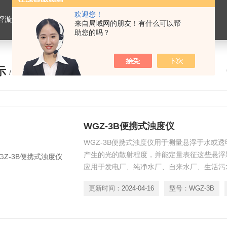
欢迎您！
仪，水平摇床，牛奶抗生素恒温温育器，细菌内毒素恒温检测仪，PRP凝胶加热机孵育制备器，脂肪注射器离心机，大自血摇床，氮吹仪。
来自局域网的朋友！有什么可以帮
助您的吗？
示
/ PRODUCTS
WGZ-3B便携式浊度仪
WGZ-3B便携式浊度仪用于测量悬浮于水或
产生的光的散射程度，并能定量表征这些悬浮
应用于发电厂、纯净水厂、自来水厂、生活污
门、工业用水、制酒行业及制药行业、防疫部
更新时间：
2024-04-16
型号：
WGZ-3B
量。