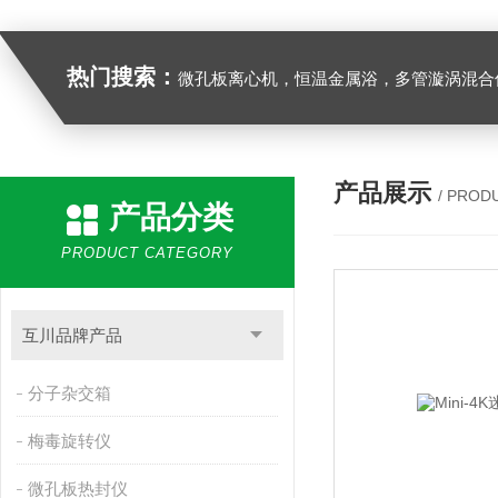
热门搜索：
微孔板离心机，恒温金属浴，多管漩涡混合仪，梅毒旋转仪,红外线灭菌器，微孔板恒温振荡器，恒温混匀仪，水平摇床，牛奶抗生素恒温温
产品展示
/ PROD
产品分类
PRODUCT CATEGORY
互川品牌产品
分子杂交箱
梅毒旋转仪
微孔板热封仪