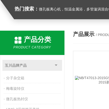
热门搜索：
微孔板离心机，恒温金属浴，多管漩涡混合仪，梅毒旋转仪,红外线灭菌器，微孔板恒温振荡器，恒温混匀仪，水平摇床，牛奶抗生素恒温温
产品展示
/ PROD
产品分类
PRODUCT CATEGORY
互川品牌产品
分子杂交箱
梅毒旋转仪
微孔板热封仪