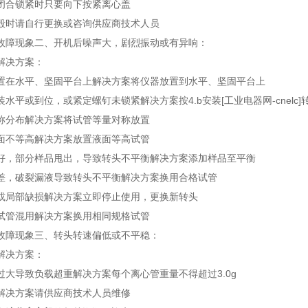
闭合锁紧时只要向下按紧离心盖
毁时请自行更换或咨询供应商技术人员
故障现象二、开机后噪声大，剧烈振动或有异响：
解决方案：
置在水平、坚固平台上解决方案将仪器放置到水平、坚固平台上
水平或到位，或紧定螺钉未锁紧解决方案按4.b安装[工业电器网-cnelc]
称分布解决方案将试管等量对称放置
面不等高解决方案放置液面等高试管
好，部分样品甩出，导致转头不平衡解决方案添加样品至平衡
差，破裂漏液导致转头不平衡解决方案换用合格试管
或局部缺损解决方案立即停止使用，更换新转头
试管混用解决方案换用相同规格试管
故障现象三、转头转速偏低或不平稳：
解决方案：
过大导致负载超重解决方案每个离心管重量不得超过3.0g
解决方案请供应商技术人员维修