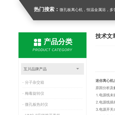
热门搜索：
微孔板离心机，恒温金属浴，多管漩涡混合仪，梅毒旋转仪,红外线灭菌器，微孔板恒温振荡器，恒温混匀
技术文
产品分类
PRODUCT CATEGORY
互川品牌产品
迷你离心机
分子杂交箱
原因分析及
梅毒旋转仪
⒈电源线未
⒉电源线插
微孔板热封仪
⒊电源开关