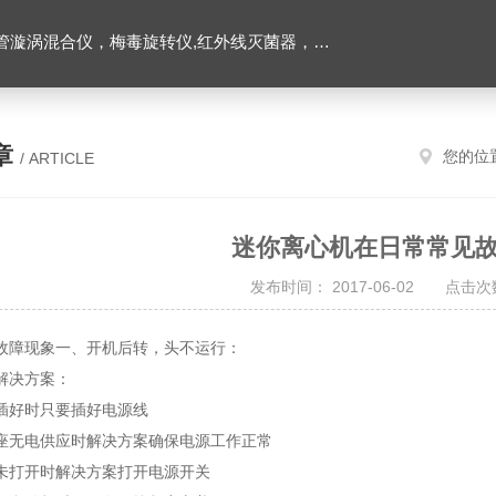
仪，水平摇床，牛奶抗生素恒温温育器，细菌内毒素恒温检测仪，PRP凝胶加热机孵育制备器，脂肪注射器离心机，大自血摇床，氮吹仪。
章
您的位
/ ARTICLE
迷你离心机在日常常见
发布时间： 2017-06-02 点击次数
故障现象一、开机后转，头不运行：
解决方案：
插好时只要插好电源线
座无电供应时解决方案确保电源工作正常
未打开时解决方案打开电源开关