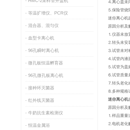
HMC-2采样管开盖机
⒋离心盖未
⒌保险管烧
等温扩增仪、PCR仪
迷你离心机
混合器、混匀仪
原因分析及
⒈仪器未放
血型卡离心机
⒉转头未安装
96孔瞬时离心机
⒊试管未对
⒋试管内液
微孔板恒温孵育器
⒌试管为盖
⒍试管质量
96孔微孔板离心机
⒎转头老化
接种环灭菌器
⒏多种规格
迷你离心机
红外线灭菌器
原因分析及
牛奶抗生素检测仪
⒈样品重量
⒉电机老化
恒温金属浴