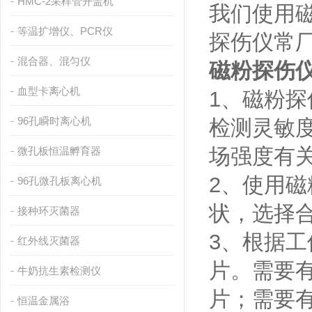
HMC-2采样管开盖机
我们使用
等温扩增仪、PCR仪
探伤仪常
混合器、混匀仪
磁粉探伤
血型卡离心机
1、磁粉
96孔瞬时离心机
检测灵敏
场强度有
微孔板恒温孵育器
2、使用
96孔微孔板离心机
状，选择
接种环灭菌器
3、根据
红外线灭菌器
片。需要
牛奶抗生素检测仪
片；需要
恒温金属浴