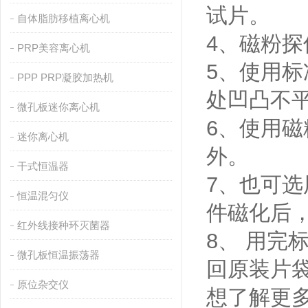
试片。
自体脂肪移植离心机
4、磁粉
PRP美容离心机
5、使用
PPP PRP凝胶加热机
处凹凸不
微孔板迷你离心机
6、使用
迷你离心机
外。
干式恒温器
7、也可
恒温混匀仪
件磁化后
红外线接种环灭菌器
8、 用
微孔板恒温振荡器
回原装片
原位杂交仪
想了解更