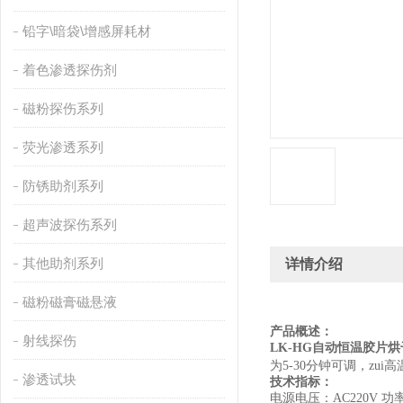
铅字\暗袋\增感屏耗材
着色渗透探伤剂
磁粉探伤系列
荧光渗透系列
防锈助剂系列
超声波探伤系列
其他助剂系列
详情介绍
磁粉磁膏磁悬液
产品概述：
射线探伤
LK-HG
自动恒温胶片烘
为
5-30
分钟可调，zui高
渗透试块
技术指标：
电源电压：
AC220V
功