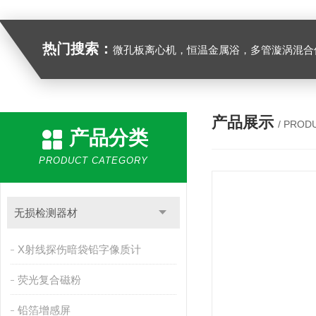
热门搜索：
微孔板离心机，恒温金属浴，多管漩涡混合仪，梅毒旋转仪,红外线灭菌器，微孔板恒温振荡器，恒温混匀仪，水平摇床，牛奶抗生素恒温温
产品展示
/ PROD
产品分类
PRODUCT CATEGORY
无损检测器材
X射线探伤暗袋铅字像质计
荧光复合磁粉
铅箔增感屏