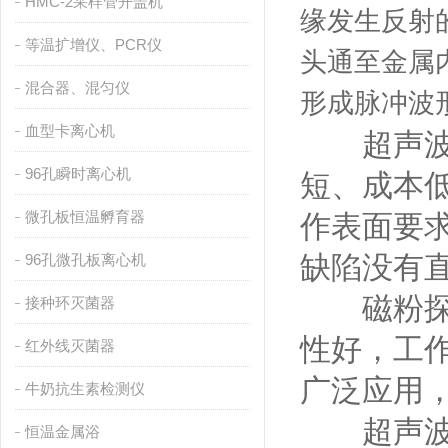
HMC-2采样管开盖机
缘发生反射
等温扩增仪、PCR仪
头通至金属
混合器、混匀仪
形成脉冲波
血型卡离心机
超声波探
96孔瞬时离心机
短、成本
微孔板恒温孵育器
作表面要
缺陷没有
96孔微孔板离心机
磁粉探伤
接种环灭菌器
性好，工
红外线灭菌器
广泛应用
牛奶抗生素检测仪
超声波探
恒温金属浴