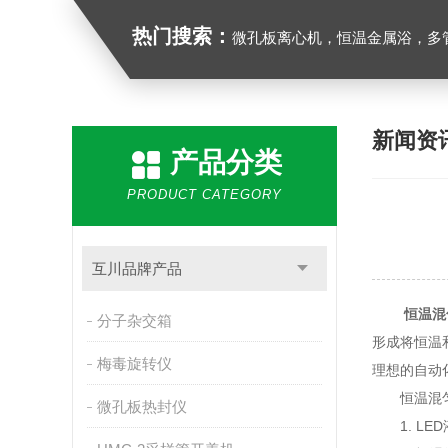
热门搜索：
微孔板离心机，恒温金属浴，多管漩涡混合仪，梅毒旋转仪,红外线灭菌器，微孔板恒温振荡器，恒温混匀
新闻资
产品分类
PRODUCT CATEGORY
互川品牌产品
恒温混
分子杂交箱
形成将恒温
梅毒旋转仪
理想的自动
恒温混匀
微孔板热封仪
1. LED