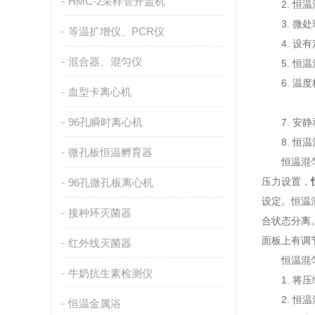
HMC-2采样管开盖机
2. 恒温
3. 微处
等温扩增仪、PCR仪
4. 设有定
混合器、混匀仪
5. 恒温
6. 温度
血型卡离心机
96孔瞬时离心机
7. 安静
8. 恒温
微孔板恒温孵育器
恒温混匀仪
压力设置，
96孔微孔板离心机
设定。恒温
接种环灭菌器
合状态分离
面板上有调
红外线灭菌器
恒温混匀
牛奶抗生素检测仪
1. 将压
2. 恒温
恒温金属浴