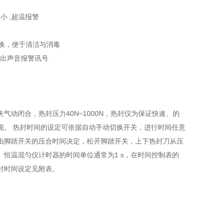
 ,超温报警
换，便于清洁与消毒
发出声音报警讯号
闭合，热封压力40N~1000N，热封仪为保证快速、的
现。 热封时间的设定可依据自动手动切换开关，进行时间任意
由脚踏开关的压合时间决定，松开脚踏开关，上下热封刀从压
恒温混匀仪计时器的时间单位通常为1 s，在时间控制表的
封时间设定见附表。