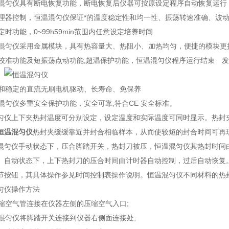
混匀仪具有断电恢复功能，断电恢复后仪器可按原设定程序自动恢复运行
理器控制，恒温混匀仪保证*的温度稳定性和均一性、振荡转速准确、波动小
时功能，0~99h59min范围内任意设定培养时间
混匀仪采用金属模块，具有热容量大、热阻小、加热均匀，便捷的模块更
校准功能及短振荡点动功能,超温保护功能，恒温混匀仪程序运行结束 
和稳定的直流无刷电机驱动、长寿命、免保养
混匀仪多重安全保护功能，安全可靠,符合CE 安全标准。
上下夹热封温度可分别设定，设定温度和实际温度可同时显示。热封夹气动
恒温混匀仪
热封夹缓缓靠近并封合相临样本，从而使较短的封合时间可再
混匀仪手动状态下，压合脚踏开关，热封刀被压，恒温混匀仪其热封时间
。自动状态下，上下热封刀的压合时间由计时器自动控制，过后自动恢复。
节按钮，其具体操作参见时间控制表操作说明。恒温混匀仪不同材料的热
仪操作方法
缩空气管连接在仪器左侧的压缩空气入口;
混匀仪将脚踏开关连接到仪器右侧面连接处;