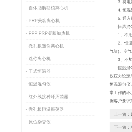
3. 将电
自体脂肪移植离心机
4. 恒温
5. 通入压
PRP美容离心机
恒温混匀
PPP PRP凝胶加热机
1、不用
2、恒温混
微孔板迷你离心机
气缸)。空
迷你离心机
3、不加热
恒温混匀仪
干式恒温器
仪压力设定
恒温混匀仪
恒温混匀仪
常工作的环
红外线接种环灭菌器
据客户要求
微孔板恒温振荡器
上一篇：
原位杂交仪
下一篇：