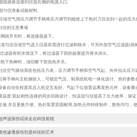
源线插座连接到仪器右侧的电源入口;
混匀仪准备试验材料;
缩空气用压力调节手柄将压力调节到能使上下热封刀压合到一起的压力值，通常为0
仪的注意事项
脚踏开关时，将连接器拔下。
匀仪压缩空气进入仪器前需进行过滤和除水，可另外加空气过滤器(俗
气过滤器有积水情况下，将过滤器下部的旋塞提升将水排出。
下热棒时，须切断下部加热开关。
空气驱动系统包括压力表，压力调节手柄和空气气缸。向外拉出压力调
后将手柄向主机侧按入，可锁定气压。制系统机电一体化设计。热封参数
设备自动化程度高且人机交互友好。气缸下位放置远离发热元件，设备重
境温度;双缸刚性连接的同步回路设计，恒温混匀仪提高了出力效率，保
定做;并且更换方便。热封装置坚固耐用;加热元件特殊制作，散热均匀，
超声波探伤试块走在科技前线
着色渗透探伤剂是科技的艺术