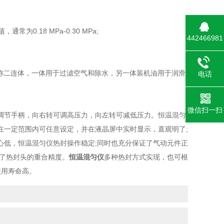
.18 MPa-0.30 MPa;
442466981
称二连体，一体用于过滤空气和除水，另一体装机油用于润滑
电话
微信扫一扫
节手柄，向右转可调高压力，向左转可减低压力。恒温混匀
在一定范围内可任意设定，并在液晶屏中实时显示，直观明了;
心低，恒温混匀仪热封操作稳定;同时也充分保证了气动元件正
证了热封头的重合精度。
恒温混匀仪
多种热封方式实现，也可根
使用寿命高。