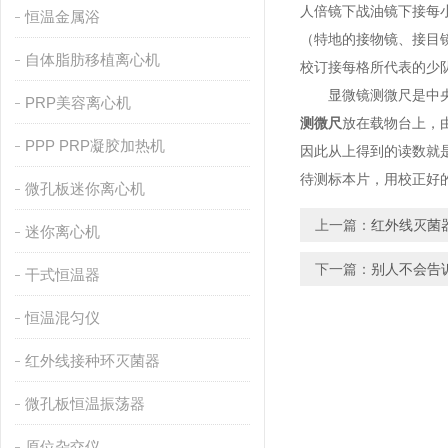
人倍镜下战油镜下接每
恒温金属浴
（特地的接物镜、接目
自体脂肪移植离心机
校订接每格所代表的少
显微镜测微尺是中央部分
PRP美容离心机
测微尺
放在载物台上，
PPP PRP凝胶加热机
因此从上得到的读数就
待测标本片，用校正好
微孔板迷你离心机
上一篇：
红外线灭菌
迷你离心机
下一篇：
别人不会告
干式恒温器
恒温混匀仪
红外线接种环灭菌器
微孔板恒温振荡器
原位杂交仪