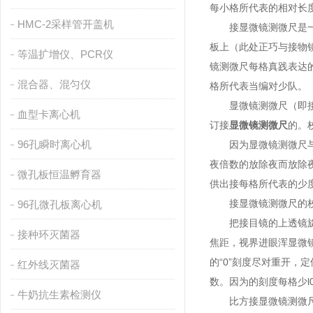
每小格所代表的相对长
HMC-2采样管开盖机
接显微镜测微尺是一块
板上（此处正巧与接物
等温扩增仪、PCR仪
镜测微尺每格真践表达
混合器、混匀仪
格所代表当编对少队。
显微镜测微尺（即接物镜
血型卡离心机
订接
显微镜测微尺
的。
96孔瞬时离心机
因为显微镜测微尺与细
夜倍数的放除夜而放除
微孔板恒温孵育器
供出接每格所代表的少
接显微镜测微尺的校
96孔微孔板离心机
把接目镜的上透镜旋下
接种环灭菌器
焦距，视界进眼浑显微
的“0”刻度尽对重开
红外线灭菌器
数。因为的刻度每格少l
牛奶抗生素检测仪
比方接显微镜测微尺5