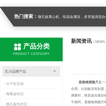
热门搜索：
微孔板离心机，恒温金属浴，多管漩涡混合仪，梅毒旋转仪,红外线灭菌器，微孔板恒温振荡器，恒温混匀仪，水平摇床，牛奶抗生素恒温温
新闻资讯
/ NEWS
产品分类
PRODUCT CATEGORY
互川品牌产品
显微镜测微尺
是一
分子杂交箱
在用。分划板没有刻度
梅毒旋转仪
测量时，将其放在接目
不相同，显微镜测微尺
微孔板热封仪