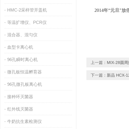
HMC-2采样管开盖机
2014年“元旦"放假
等温扩增仪、PCR仪
混合器、混匀仪
血型卡离心机
96孔瞬时离心机
上一篇：
MIX-28圆
微孔板恒温孵育器
下一篇：
新品 HCX
96孔微孔板离心机
接种环灭菌器
红外线灭菌器
牛奶抗生素检测仪