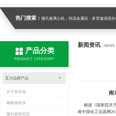
热门搜索：
微孔板离心机，恒温金属浴，多管漩涡混合仪，梅毒旋转仪,红外线灭菌器，微孔板恒温振荡器，恒温混匀仪，水平摇床，牛奶抗生素恒温温
新闻资讯
/ NEWS
产品分类
PRODUCT CATEGORY
互川品牌产品
分子杂交箱
南
梅毒旋转仪
根据《国务院关于修
将中国化工仪器网20
微孔板热封仪