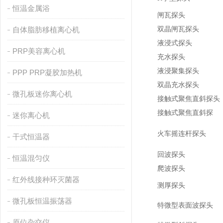
恒温金属浴
闸瓦探头
自体脂肪移植离心机
双晶闸瓦探头
液浸式探头
PRP美容离心机
充水探头
液浸聚集探头
PPP PRP凝胶加热机
双晶充水探头
微孔板迷你离心机
接触式聚焦直斜探头
接触式聚焦直斜探
迷你离心机
火车摇连杆探头
干式恒温器
回波探头
恒温混匀仪
爬波探头
红外线接种环灭菌器
测厚探头
微孔板恒温振荡器
特微型表面波探头
原位杂交仪