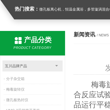
热门搜索：
微孔板离心机，恒温金属浴，多管漩涡混合仪，梅毒旋转仪,红外线灭菌器，微孔板恒温振荡器，恒温混匀仪，水平摇床，牛奶抗生素恒温温
新闻资讯
/ NEWS
产品分类
PRODUCT CATEGORY
互川品牌产品
分子杂交箱
梅毒旋转
梅毒旋转仪
合反应试
微孔板热封仪
品运行平