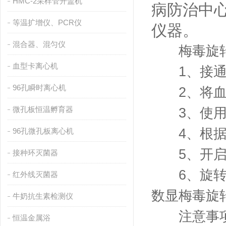
HMC-2采样管开盖机
病防治中
等温扩增仪、PCR仪
仪器。
混合器、混匀仪
梅毒旋转仪
血型卡离心机
1、接通
96孔瞬时离心机
2、将血清
微孔板恒温孵育器
3、使用“R
4、根据
96孔微孔板离心机
5、开启数
接种环灭菌器
6、旋转结
红外线灭菌器
数显梅毒旋
牛奶抗生素检测仪
注意事
恒温金属浴