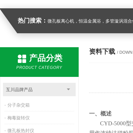
热门搜索：
微孔板离心机，恒温金属浴，多管漩涡混合仪，梅毒旋转仪,红外线灭菌器，微孔板恒温振荡器，恒温混匀仪，水平摇床，牛奶抗生素恒温温
资料下载
/ DOWN
产品分类
PRODUCT CATEGORY
互川品牌产品
分子杂交箱
一、概述
梅毒旋转仪
CYD-5000
型
微孔板热封仪