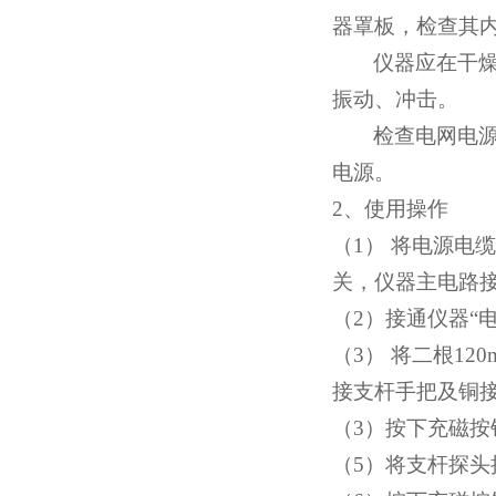
器罩板，检查其内
仪器应在干
振动、冲击。
检查电网电
电源。
2
、使用操作
（1）
将电源电缆
关，仪器主电路
（2）
接通仪器“
（3）
将二根
120
接支杆手把及铜
（3）
按下充磁按
（5）
将支杆探头