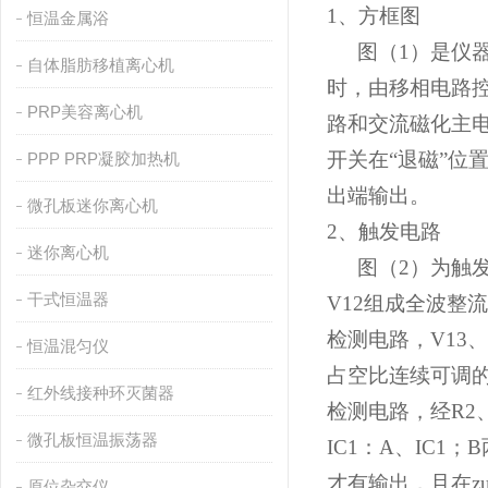
1
、方框图
恒温金属浴
图
（1）
是仪
自体脂肪移植离心机
时，由移相电路
PRP美容离心机
路和交流磁化主电
开关在“退磁”位
PPP PRP凝胶加热机
出端输出。
微孔板迷你离心机
2
、触发电路
迷你离心机
图
（2）
为触
干式恒温器
V12
组成全波整流
检测电路，
V13
、
恒温混匀仪
占空比连续可调
红外线接种环灭菌器
检测电路，经
R2
微孔板恒温振荡器
IC1
：
A
、
IC1
；
B
才有输出，且在z
原位杂交仪