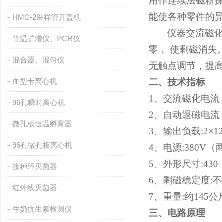
用作连续法磁粉
能使各种零件的
HMC-2采样管开盖机
仪器交流磁
等温扩增仪、PCR仪
零， 使剩磁消
混合器、混匀仪
无触点调节，提
血型卡离心机
二、技术指标
1
、交流磁化电流
96孔瞬时离心机
2
、自动退磁电流
微孔板恒温孵育器
3
、输出负载
:2
×
1
96孔微孔板离心机
4
、电源
:380V（
5
、外形尺寸
:43
接种环灭菌器
6
、剩磁稳定度
:
不
红外线灭菌器
7
、重量
:
约
145
公
牛奶抗生素检测仪
三、电路原理