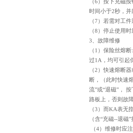
（6）
按下充磁按
时间小于
2
秒，并
（7）
若需对工件
（8）
停止使用时
3
、故障维修
（1）
保险丝熔断
:
过
1A
，均可引起
（2）
快速熔断器
断，
（
此时快速
流”或“退磁”，
路板上，否则故
（3）
而
KA
表无
（
含“充磁
--
退磁”
（4）
维修时应注