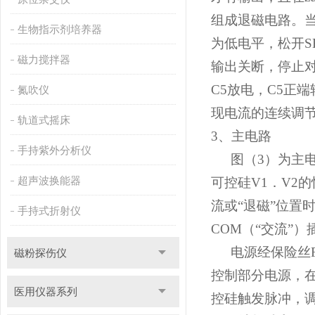
组成退磁电路。
生物指示剂培养器
为低电平，松开
S
磁力搅拌器
输出关断，停止
C5
放电，
C5
正端
氮吹仪
现
电流的连续调
轨道式摇床
3
、主电路
手持紫外分析仪
图
（3）
为主
超声波换能器
可控硅
V1
．
V2
的
流或“退磁”位置
手持式折射仪
COM（
“交流”
）
电源经保险丝
磁粉探伤仪
控制部分电源，
医用仪器系列
控硅触发脉冲，