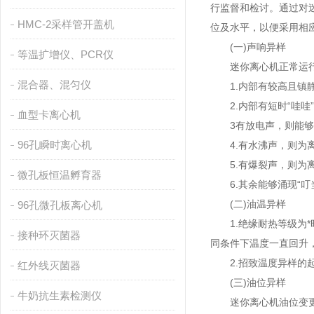
行监督和检讨。通过对
HMC-2采样管开盖机
位及水平，以便采用相
(一)声响异样
等温扩增仪、PCR仪
迷你离心机正常运行时
混合器、混匀仪
1.内部有较高且镇静
2.内部有短时“哇哇
血型卡离心机
3有放电声，则能够是
96孔瞬时离心机
4.有水沸声，则为离
5.有爆裂声，则为离
微孔板恒温孵育器
6.其余能够涌现“叮当
(二)油温异样
96孔微孔板离心机
1.绝缘耐热等级为*
接种环灭菌器
同条件下温度一直回升
2.招致温度异样的起
红外线灭菌器
(三)油位异样
牛奶抗生素检测仪
迷你离心机油位变更应