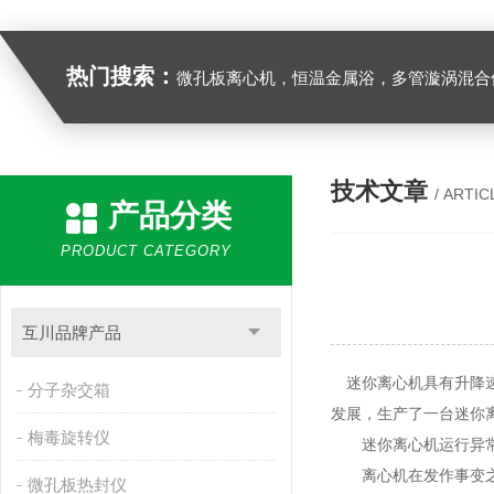
热门搜索：
微孔板离心机，恒温金属浴，多管漩涡混合仪，梅毒旋转仪,红外线灭菌器，微孔板恒温振荡器，恒温混匀仪，水平摇床，牛奶抗生素恒温温
技术文章
/ ARTIC
产品分类
PRODUCT CATEGORY
互川品牌产品
迷你离心机具有升降速
分子杂交箱
发展，生产了一台迷你
梅毒旋转仪
迷你离心机运行异常
离心机在发作事变之前
微孔板热封仪