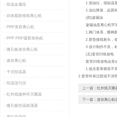
1.假油位，假如温度
恒温金属浴
2.油位降落，起因有
自体脂肪移植离心机
(四)渗漏油
渗漏油是离心机罕见的
PRP美容离心机
1.阀门体系，蝶阀胶
PPP PRP凝胶加热机
2.胶垫接线桩头，低
3.设计制作不良，
微孔板迷你离心机
(五)套管闪络放电
迷你离心机
套管闪络放电会形成
1.低压套掌握造不良
干式恒温器
2.套管外表过脏或不润
恒温混匀仪
上一篇：
红外线灭菌
红外线接种环灭菌器
下一篇：
迷你离心机
微孔板恒温振荡器
原位杂交仪