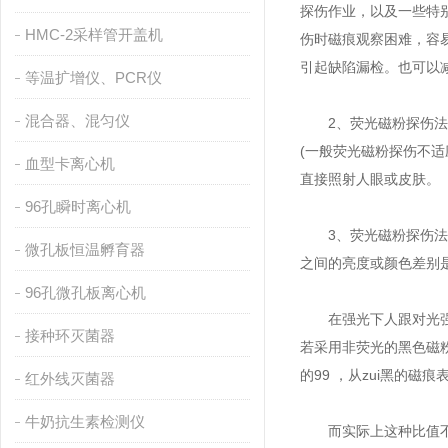
探伤作业，以及一些特别
HMC-2采样管开盖机
伤时磁痕观察困难，容
引起缺陷漏检。也可以
等温扩增仪、PCR仪
混合器、混匀仪
2、荧光磁粉探伤法必
(一般荧光磁粉探伤不
血型卡离心机
直接照射人眼或皮肤。
96孔瞬时离心机
3、荧光磁粉探伤法对
微孔板恒温孵育器
之间的亮度或颜色差别
96孔微孔板离心机
在强光下人跟对光强度
接种环灭菌器
若采用非荧光的黑色磁
的99 ，从zui黑的磁
红外线灭菌器
牛奶抗生素检测仪
而实际上这种比值不易