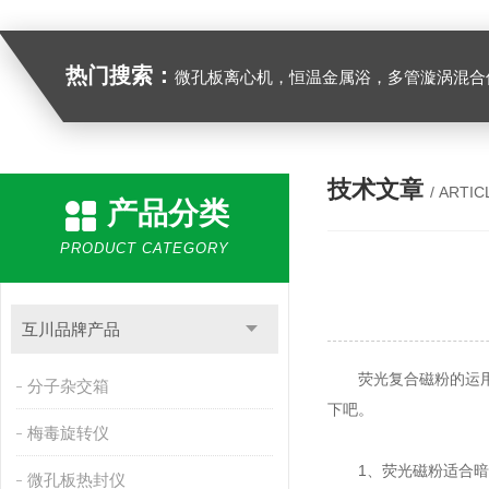
热门搜索：
微孔板离心机，恒温金属浴，多管漩涡混合仪，梅毒旋转仪,红外线灭菌器，微孔板恒温振荡器，恒温混匀仪，水平摇床，牛奶抗生素恒温温
技术文章
/ ARTIC
产品分类
PRODUCT CATEGORY
互川品牌产品
荧光复合磁粉的运用省
分子杂交箱
下吧。
梅毒旋转仪
1、荧光磁粉适合暗处
微孔板热封仪