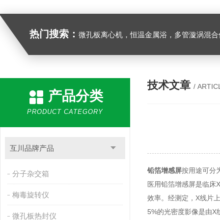
热门搜索：
微孔板离心机，恒温金属浴，多管漩涡混合仪，梅毒旋转仪,红外线灭菌器，微孔板恒温振荡器，恒温混匀仪，水平摇床，牛奶抗生素恒温温
技术文章
/ ARTIC
产品分类
PRODUCT CATEGORY
互川品牌产品
铅箔增感屏
按用途可分
分子杂交箱
医用铅箔增感屏是临床
梅毒旋转仪
效率。经测定，X线片
5%的光密度影像是由
微孔板热封仪