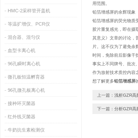
用范围。
HMC-2采样管开盖机
铅箔增感屏的余辉现象
铅箔增感屏的荧光物质
等温扩增仪、PCR仪
胶片重复感光，即在摄
混合器、混匀仪
其意义》文章的讨论，普
片。这不仅为了避免余
血型卡离心机
时间，免除前后影像干扰
96孔瞬时离心机
事实上不同牌号、批次
作为放射技术质控内容
微孔板恒温孵育器
想了解更多
铅箔增感屏
96孔微孔板离心机
上一篇：
浅析GZR
接种环灭菌器
下一篇：
分析GZR
红外线灭菌器
牛奶抗生素检测仪