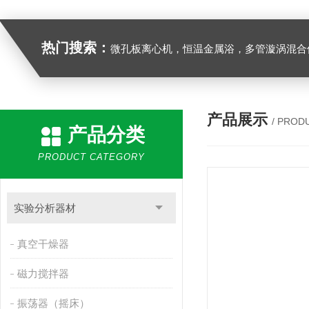
热门搜索：
微孔板离心机，恒温金属浴，多管漩涡混合仪，梅毒旋转仪,红外线灭菌器，微孔板恒温振荡器，恒温混匀仪，水平摇床，牛奶抗生素恒温温
产品展示
/ PROD
产品分类
PRODUCT CATEGORY
实验分析器材
真空干燥器
磁力搅拌器
振荡器（摇床）