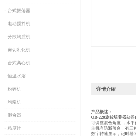
台式振荡器
电动搅拌机
分散均质机
剪切乳化机
台式离心机
恒温水浴
粉碎机
详情介绍
均浆机
产品概述：
混合器
QB-228
旋转培养器
获得
可调整混合角度 ，水
粘度计
主机有防溅落台，有三
数字转速显示，记时器
0