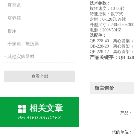
技术参数：
真空泵
旋转速度：
10-80
转
转速控制：数字式
培养箱
定时：
0-120
分
/
连续
外型尺寸：
230×250×30
电源：
200V50HZ
摇床
选配件：
QB-228-40
：离心管架
（
干燥箱、振荡器
QB-228-20
：离心管架
（
QB-228-12
：离心管架
（
其他实验器材
产品关键字：
QB-328
查看全部
留言询价
相关文章
产品：
RELATED ARTICLES
您的单位：