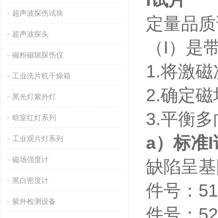
I
试片
超声波探伤试块
定量品质
超声波探头
（
I
）是
磁粉磁轭探伤仪
1.
将激磁
工业洗片机干燥箱
2.
确定磁
黑光灯紫外灯
3.
平衡多
暗室红灯系列
a
）标准
I
工业观片灯系列
磁场强度计
缺陷呈基
黑白密度计
件号：
5
紫外检测设备
件号：
5