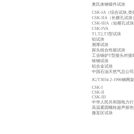
奥氏体钢锻件试块
CSK-IA（
综合试块
,
类
CSK-IIA（
长横孔试块
CSK-IIIA（
短横孔试
CSK-IVA
T1,T2,T3
型试块
铝试块
测厚试块
探头组合性能试块
工业锅炉
T
型接头对接
铸钢试块
铝合金试块
中国石油天然气总公司
JG/T3034.2-1996
钢网
CSK-I
CSK-II
CSK-III
中华人民共和国电力行
高温紧固螺栓超声探伤
微盲区试块