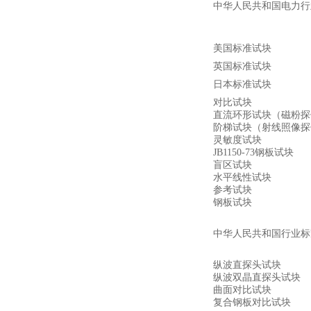
中华人民共和国电力行
美国标准试块
英国标准试块
日本标准试块
对比试块
直流环形试块
（
磁粉探
阶梯试块
（
射线照像探
灵敏度试块
JB1150-73
钢板试块
盲区试块
水平线性试块
参考试块
钢板试块
中华人民共和国行业标
纵波直探头试块
纵波双晶直探头试块
曲面对比试块
复合钢板对比试块