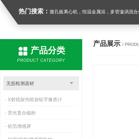
热门搜索：
微孔板离心机，恒温金属浴，多管漩涡混合仪，梅毒旋转仪,红外线灭菌器，微孔板恒温振荡器，恒温混匀仪，水平摇床，牛奶抗生素恒温温
产品展示
/ PROD
产品分类
PRODUCT CATEGORY
无损检测器材
X射线探伤暗袋铅字像质计
荧光复合磁粉
铅箔增感屏