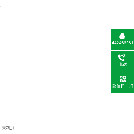
工
件
442466981
电话
块
微信扫一扫
块
工
块
,
来料加