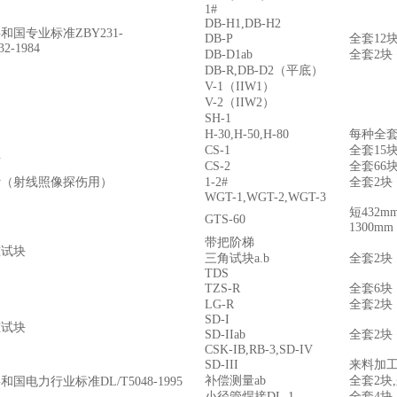
1#
DB-H1,DB-H2
共和国专业标准
ZBY231-
DB-P
全套
12
32-1984
DB-D1ab
全套
2
块
DB-R,DB-D2（
平底
）
V-1（IIW1）
V-2（IIW2）
SH-1
H-30,H-50,H-80
每种全
CS-1
全套
15
块
CS-2
全套
66
计
（
射线照像探伤用
）
1-2#
全套
2
块
WGT-1,WGT-2,WGT-3
短
432mm
GTS-60
1300mm
带把阶梯
准试块
三角试块
a.b
全套
2
块
TDS
TZS-R
全套
6
块
LG-R
全套
2
块
SD-I
准试块
SD-IIab
全套
2
块
CSK-IB,RB-3,SD-IV
SD-III
来料加
补偿测量
ab
全套
2
块
,
共和国电力行业标准
DL/T5048-1995
小径管焊接
DL-1
全套
4
块