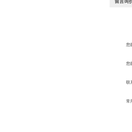
留言询
您
您
联
常