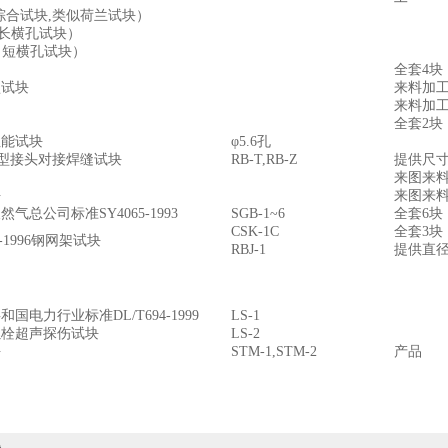
综合试块
,
类似荷兰试块
）
长横孔试块
）
（
短横孔试块
）
全套
4
块
型试块
来料加
来料加
全套
2
块
性能试块
φ5.6
孔
型接头对接焊缝试块
RB-T,RB-Z
提供尺
来图来
块
来图来
天然气总公司标准
SY4065-1993
SGB-1~6
全套
6
块
CSK-1C
全套
3
块
-1996
钢网架试块
RBJ-1
提供直
共和国电力行业标准
DL/T694-1999
LS-1
螺栓超声探伤试块
LS-2
块
STM-1,STM-2
产品