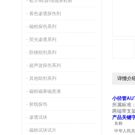
铅字\暗袋\增感屏耗材
着色渗透探伤剂
磁粉探伤系列
荧光渗透系列
防锈助剂系列
超声波探伤系列
其他助剂系列
详情介
磁粉磁膏磁悬液
小径管AU
射线探伤
所属标准：SY
两端带支
渗透试块
产品关键字
名称
磁粉试块试片
中华人民