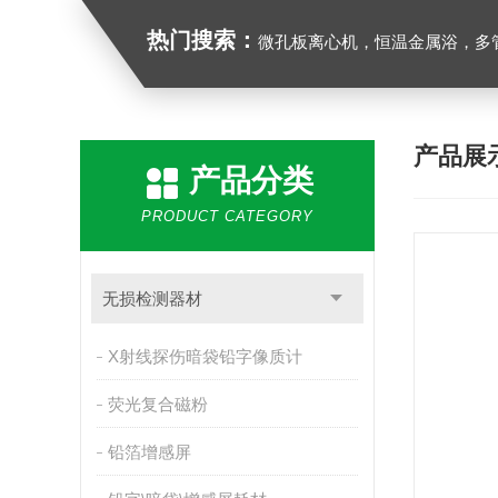
热门搜索：
微孔板离心机，恒温金属浴，多管漩涡混合仪，梅毒旋转仪,红外线灭菌器，微孔板恒温振荡器，恒温混匀
产品展
产品分类
PRODUCT CATEGORY
无损检测器材
X射线探伤暗袋铅字像质计
荧光复合磁粉
铅箔增感屏