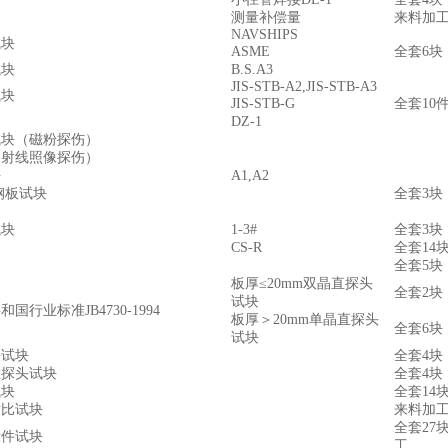
测量补偿量
来料加
NAVSHIPS
试块
ASME
全套
6
块
试块
B.S.A3
JIS-STB-A2,JIS-STB-A3
试块
JIS-STB-G
全套
10
DZ-1
试块
（
磁粉探伤
）
（
射线照像探伤
）
块
A1,A2
钢板试块
全套
3
块
试块
1-3#
全套
3
块
CS-R
全套
14
全套
5
块
板厚
≤20mm
双晶直探头
全套
2
块
试块
共和国行业标准
JB4730-1994
板厚＞
20mm
单晶直探头
全套
6
块
试块
头试块
全套
4
块
直探头试块
全套
4
块
试块
全套
14
对比试块
来料加
全套
27
锻件试块
工