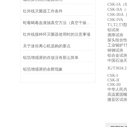
CSK-IA（
CSK-IIA（
红外线灭菌器工作条件
CSK-IIIA
CSK-IVA
蛇毒蝎毒血液抽真空方法（真空干燥器干燥皿+无油活塞真空泵）
T1,T2,T3
铝试块
红外线接种环灭菌器使用时的注意事项
测厚试块
探头组合
工业锅炉
T
关于迷你离心机选购的要点
铸钢试块
铝合金试
铅箔增感屏的存放没有那么简单
中国石油
JG/T3034.2
铅箔增感屏的余辉现象
CSK-I
CSK-II
CSK-III
中华人民
高温紧固
微盲区试