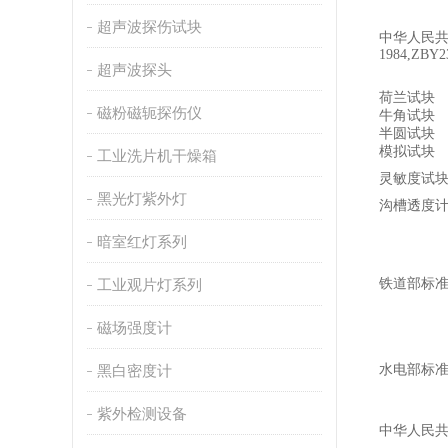
超声波探伤试块
中华人民
1984,ZBY2
超声波探头
荷兰试块
磁粉磁轭探伤仪
牛角试块
半圆试块
模拟试块
工业洗片机干燥箱
灵敏度试
黑光灯紫外灯
沟槽透度
暗室红灯系列
工业观片灯系列
铁道部标
磁场强度计
黑白密度计
水电部标
紫外检测设备
中华人民