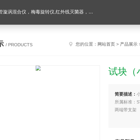
仪，水平摇床，牛奶抗生素恒温温育器，细菌内毒素恒温检测仪，PRP凝胶加热机孵育制备器，脂肪注射器离心机，大自血摇床，氮吹仪。
示
您的位置：
网站首页
>
产品展示
/ PRODUCTS
试块（
简要描述：
所属标准：SY/
两端带支架