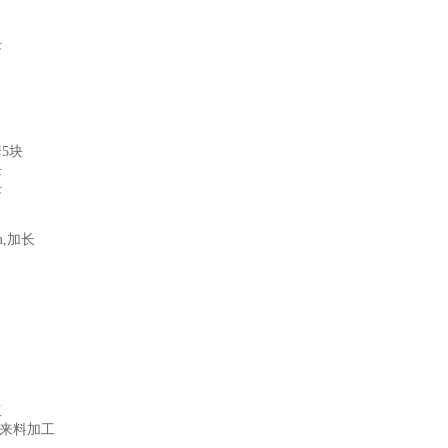
块
套
5
块
块
块
,
加长
工
来料加工