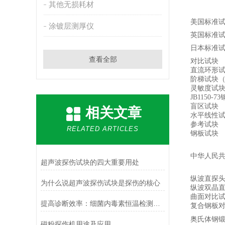
其他无损耗材
美国标准
涂镀层测厚仪
英国标准
日本标准
查看全部
对比试块
直流环形
阶梯试块
灵敏度试
JB1150-73
盲区试块
相关文章
水平线性
参考试块
RELATED ARTICLES
钢板试块
中华人民
超声波探伤试块的四大重要用处
纵波直探
为什么说超声波探伤试块是探伤的核心
纵波双晶
曲面对比
提高诊断效率：细菌内毒素恒温检测仪的优势与应用
复合钢板
奥氏体钢
磁粉探伤机用途及应用