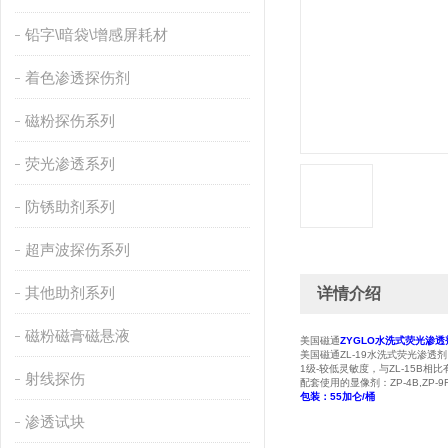
铅字\暗袋\增感屏耗材
着色渗透探伤剂
磁粉探伤系列
荧光渗透系列
防锈助剂系列
超声波探伤系列
其他助剂系列
详情介绍
磁粉磁膏磁悬液
美国磁通
ZYGLO水洗式荧光渗透
美国磁通ZL-19水洗式荧光渗透剂
1级-较低灵敏度，与ZL-15B
射线探伤
配套使用的显像剂：ZP-4B,ZP-9F,
包装：55加仑/桶
渗透试块