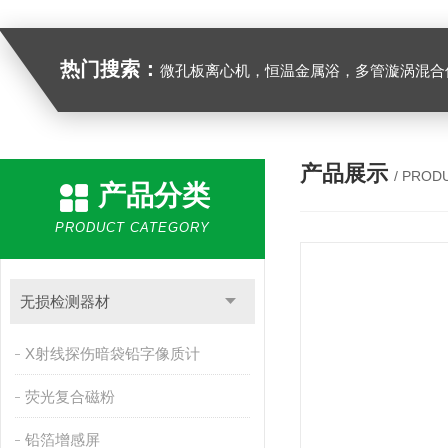
热门搜索：
微孔板离心机，恒温金属浴，多管漩涡混合仪，梅毒旋转仪,红外线灭菌器，微孔板恒温振荡器，恒温混匀仪，水平摇床，牛奶抗生素恒温温
产品展示
/ PROD
产品分类
PRODUCT CATEGORY
无损检测器材
X射线探伤暗袋铅字像质计
荧光复合磁粉
铅箔增感屏