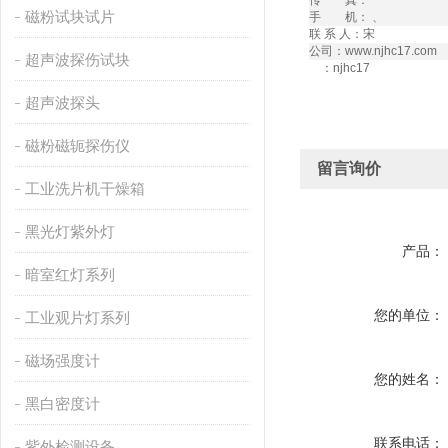
传 真：
磁粉试块试片
手 机： 、
联 系 人：宋
公司：www.njhc17.com 
超声波探伤试块
：njhc17
超声波探头
磁粉磁轭探伤仪
留言询价
工业洗片机干燥箱
黑光灯紫外灯
产品：
暗室红灯系列
您的单位：
工业观片灯系列
磁场强度计
您的姓名：
黑白密度计
联系电话：
紫外检测设备