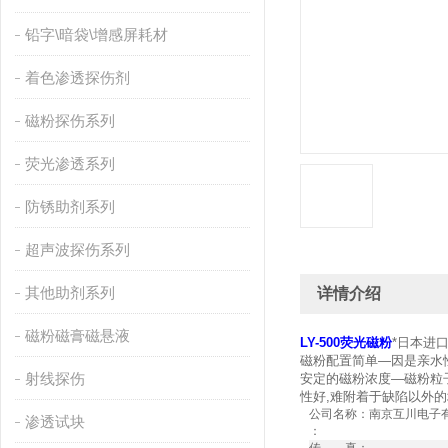
铅字\暗袋\增感屏耗材
着色渗透探伤剂
磁粉探伤系列
荧光渗透系列
防锈助剂系列
超声波探伤系列
其他助剂系列
详情介绍
磁粉磁膏磁悬液
LY-500荧光磁粉
*日本进
磁粉配置简单—因是亲水
射线探伤
安定的磁粉浓度—磁粉粒
性好,难附着于缺陷以外的
公司名称：南京互川电子
渗透试块
：