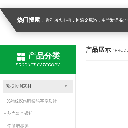
热门搜索：
微孔板离心机，恒温金属浴，多管漩涡混合仪，梅毒旋转仪,红外线灭菌器，微孔板恒温振荡器，恒温混匀仪，水平摇床，牛奶抗生素恒温温
产品展示
/ PROD
产品分类
PRODUCT CATEGORY
无损检测器材
X射线探伤暗袋铅字像质计
荧光复合磁粉
铅箔增感屏