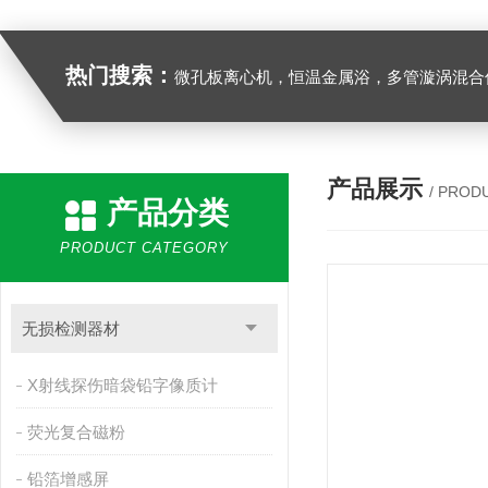
热门搜索：
微孔板离心机，恒温金属浴，多管漩涡混合仪，梅毒旋转仪,红外线灭菌器，微孔板恒温振荡器，恒温混匀仪，水平摇床，牛奶抗生素恒温温
产品展示
/ PROD
产品分类
PRODUCT CATEGORY
无损检测器材
X射线探伤暗袋铅字像质计
荧光复合磁粉
铅箔增感屏