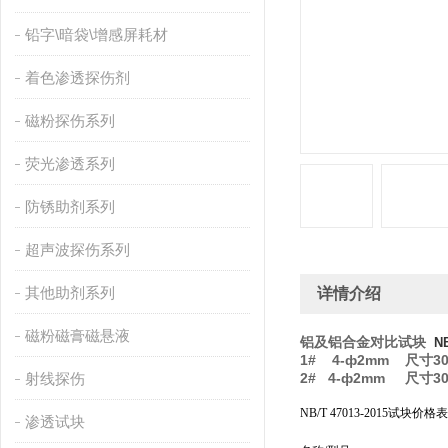
铅字\暗袋\增感屏耗材
着色渗透探伤剂
磁粉探伤系列
荧光渗透系列
防锈助剂系列
超声波探伤系列
其他助剂系列
详情介绍
磁粉磁膏磁悬液
铝及铝合金对比试块
N
1# 4-ф2mm 尺寸30
射线探伤
2# 4-ф2mm 尺寸30
NB/T 47013-2015试
渗透试块