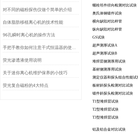
螺栓坯件径向检测对比试块 R
对不同的磁粉探伤仪做个简单的介绍
奥氏体钢锻件试块
横向缺陷对比样管
自体脂肪移植离心机的技术性能
纵向缺陷对比样管
96孔瞬时离心机的操作方法
GS试块
超声测厚试块A
手把手教你如何注意干式恒温器的使用事项
超声测厚试块B
荧光渗透液使用说明
堆焊层侧测厚用试块
基材侧测厚用试块
关于迷你离心机维护保养的小技巧
测定仪器和探头组合性能试
荧光复合磁粉的4大特点
板材斜探头检测对比试块
锻件斜探头检测对比试块
T1型堆焊层试块
T2型堆焊层试块
T3型堆焊层试块
铝及铝合金对比试块