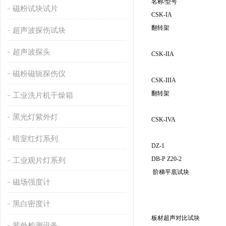
名称/型号
磁粉试块试片
CSK-IA
翻转架
超声波探伤试块
超声波探头
CSK-IIA
磁粉磁轭探伤仪
CSK-IIIA
翻转架
工业洗片机干燥箱
黑光灯紫外灯
CSK-IVA
暗室红灯系列
DZ-1
DB-P Z20-2
工业观片灯系列
阶梯平底试块
磁场强度计
黑白密度计
板材超声对比试块
紫外检测设备