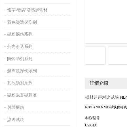
铅字\暗袋\增感屏耗材
着色渗透探伤剂
磁粉探伤系列
荧光渗透系列
防锈助剂系列
超声波探伤系列
其他助剂系列
详情介绍
磁粉磁膏磁悬液
板材超声对比试块
NB/
射线探伤
NB/T 47013-2015试
名称/型号
渗透试块
CSK-IA