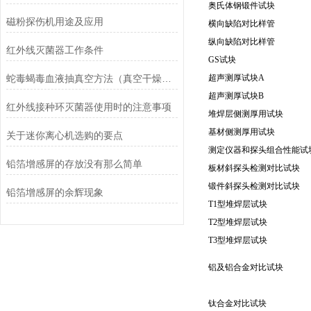
奥氏体钢锻件试块
磁粉探伤机用途及应用
横向缺陷对比样管
纵向缺陷对比样管
红外线灭菌器工作条件
GS试块
蛇毒蝎毒血液抽真空方法（真空干燥器干燥皿+无油活塞真空泵）
超声测厚试块A
超声测厚试块B
红外线接种环灭菌器使用时的注意事项
堆焊层侧测厚用试块
基材侧测厚用试块
关于迷你离心机选购的要点
测定仪器和探头组合性能试
铅箔增感屏的存放没有那么简单
板材斜探头检测对比试块
锻件斜探头检测对比试块
铅箔增感屏的余辉现象
T1型堆焊层试块
T2型堆焊层试块
T3型堆焊层试块
铝及铝合金对比试块
钛合金对比试块