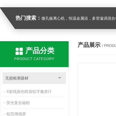
热门搜索：
微孔板离心机，恒温金属浴，多管漩涡混合仪，梅毒旋转仪,红外线灭菌器，微孔板恒温振荡器，恒温混匀仪，水平摇床，牛奶抗生素恒温温
产品展示
/ PROD
产品分类
PRODUCT CATEGORY
无损检测器材
X射线探伤暗袋铅字像质计
荧光复合磁粉
铅箔增感屏