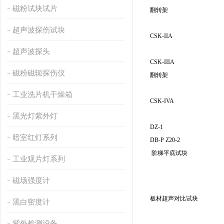
磁粉试块试片
翻转架
超声波探伤试块
CSK-IIA
超声波探头
CSK-IIIA
磁粉磁轭探伤仪
翻转架
工业洗片机干燥箱
CSK-IVA
黑光灯紫外灯
DZ-1
暗室红灯系列
DB-P Z20-2
阶梯平底试块
工业观片灯系列
磁场强度计
板材超声对比试块
黑白密度计
紫外检测设备