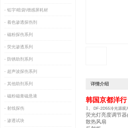
铅字\暗袋\增感屏耗材
着色渗透探伤剂
磁粉探伤系列
荧光渗透系列
防锈助剂系列
超声波探伤系列
其他助剂系列
详情介绍
磁粉磁膏磁悬液
韩国京都洋行 
1
、
射线探伤
DF-2D55冷光源观
荧光灯亮度调节器(30
渗透试块
散热风扇