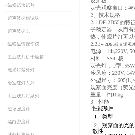
反射板
磁粉试块试片
荧光观察窗口：与41
2
、
技术规格
超声波探伤试块
2.1 DF-2D
子稳定器，从而有
超声波探头
热，使观片灯可以
2.2
磁粉磁轭探伤仪
DF-2D55冷光源观
电源：1Ф,220V, 50/
工业洗片机干燥箱
材料：SS41板
荧光灯：U型, 55W,
黑光灯紫外灯
冷风扇：230V, 14
外型尺寸：605(L)×2
暗室红灯系列
观察面亮度（荧光灯）：1
重量：约10kg
工业观片灯系列
3
、
性能
性能项目
磁场强度计
1
、
类型
黑白密度计
2
、
观察面的光的
散性
紫外检测设备