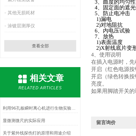
3
、
曲度的均匀性
4
、
固定面的遮光
其他无损耗材
5
、
防止电冲击
1)漏电
2)对地阻抗
涂镀层测厚仪
6
、
内电压试验
7
、
放热
1)表面温度
查看全部
2)X射线底片变
4、
使用说明
在插入电源时，先
开启（红色电源按
相关文章
开启（绿色转换按
亮度。
RELATED ARTICLES
如果用脚踏开关的
利用96孔板瞬时离心机进行生物实验的技巧与优势
显微测微尺的实际应用
留言询价
关于紫外线探伤灯的原理和用途介绍