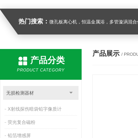
热门搜索：
微孔板离心机，恒温金属浴，多管漩涡混合仪，梅毒旋转仪,红外线灭菌器，微孔板恒温振荡器，恒温混匀仪，水平摇床，牛奶抗生素恒温温
产品展示
/ PROD
产品分类
PRODUCT CATEGORY
无损检测器材
X射线探伤暗袋铅字像质计
荧光复合磁粉
铅箔增感屏