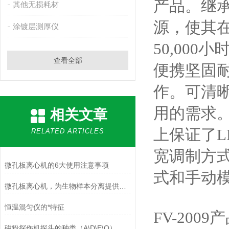
产品。继承
其他无损耗材
源，使其
涂镀层测厚仪
50,000
查看全部
便携坚固
作。可清晰
用的需求
相关文章
上保证了
RELATED ARTICLES
宽调制方
微孔板离心机的6大使用注意事项
式和手动
微孔板离心机，为生物样本分离提供可靠保障
恒温混匀仪的*特征
FV-2009
产
磁粉探伤机探头的种类（A\D\E\O）