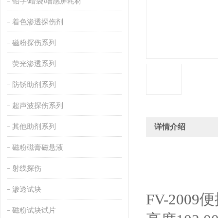
铅字\暗袋\增感屏耗材
着色渗透探伤剂
磁粉探伤系列
荧光渗透系列
防锈助剂系列
超声波探伤系列
其他助剂系列
详情介绍
磁粉磁膏磁悬液
射线探伤
渗透试块
FV-20
磁粉试块试片