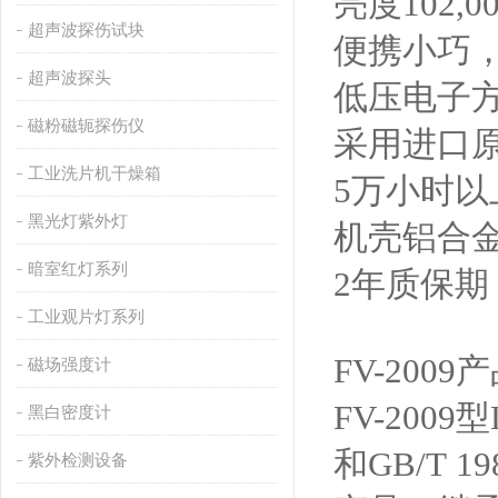
亮度102,00
超声波探伤试块
便携小巧，整
超声波探头
低压电子方
磁粉磁轭探伤仪
采用进口原
工业洗片机干燥箱
5万小时以
黑光灯紫外灯
机壳铝合
暗室红灯系列
2年质保
工业观片灯系列
FV-2009
产
磁场强度计
FV-2009
型
黑白密度计
和GB/T 
紫外检测设备