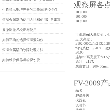
观察屏各点
生物指示剂培养器的工作原理和特点介绍
100,000
101,000
恒温金属浴的使用方法和使用注意事项
100,000
显微测微尺校正与使用
可观测zui大黑度值：4.
zui大亮度：
如何正确的选择恒温混匀仪
≥102,000Cd/m2 (320,2
均匀系数：g≥0.95 
恒温金属浴的故障处理方法
≥0.95
连续zui高亮度工作12
如何维护保养磁粉探伤仪
温升：≤15℃
观察窗口：200×60mm
FV-2009
产
品名
脚踏开关
仪器包
说明书