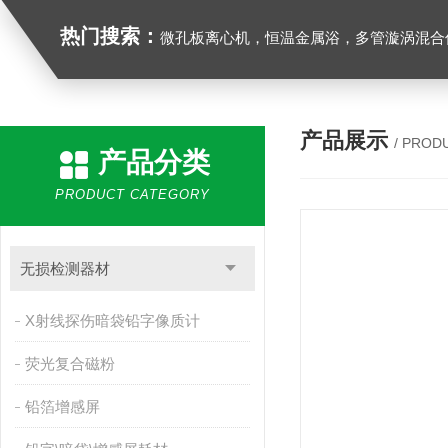
热门搜索：
微孔板离心机，恒温金属浴，多管漩涡混合仪，梅毒旋转仪,红外线灭菌器，微孔板恒温振荡器，恒温混匀仪，水平摇床，牛奶抗生素恒温温
产品展示
/ PROD
产品分类
PRODUCT CATEGORY
无损检测器材
X射线探伤暗袋铅字像质计
荧光复合磁粉
铅箔增感屏