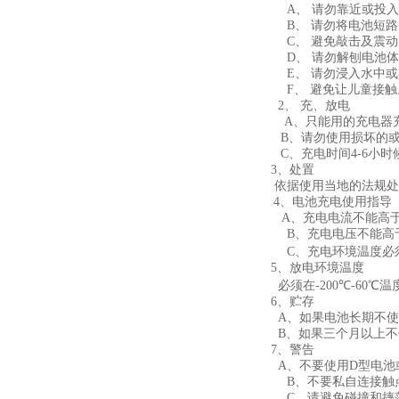
A、
请勿靠近或投入
B、
请勿将电池短路
C、
避免敲击及震动
D、
请勿解刨电池体
E、
请勿浸入水中或
F、
避免让儿童接触
2、
充、放电
A
、只能用的充电器
B
、请勿使用损坏的
C
、充电时间
4-6
小时
3
、处置
依据使用当地的法规处
4
、电池充电使用指导
A
、充电电流不能高
B
、充电电压不能高
C
、充电环境温度必
5
、放电环境温度
必须在
-200
℃
-60
℃温
6
、贮存
A
、如果电池长期不使
B
、如果三个月以上不
7
、警告
A
、不要使用
D
型电池
B
、不要私自连接触
C
、请避免碰撞和摔