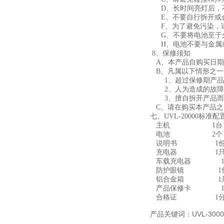
D
、长时间亮灯后，
E
、不要自行拆开或
F
、为了避免污染，
G
、不要将电池至于
H
、电池不要与金属
8
、保修须知
A
、本产品自购买日期
B
、凡属以下情形之一
1
、超过保修期产品
2
、人为造成的故障
3
、擅自拆开产品而
C
、请在购买本产品之
七、
UVL-20000
标准配
主机
1
台
电池
2
个
说明书
1
充电器
1
车载充电器
防护眼镜
1
铝合金箱
1
产品保修卡
合格证
1
产品关键词：UVL-30