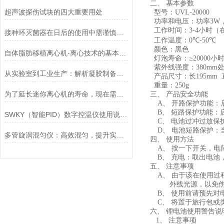
二、
基本参数
超声波探伤试块的四大重要用处
型号：
UVL-20000
功率和电压：功率
3W
工作时间：
3-4
小时（
接种环灭菌器在日后的使用中需谨慎注意
工作温度：
0
℃
-50
℃
颜色：黑色
自体脂肪移植离心机-离心技术的基本原理
灯泡寿命：≥
20000
小
紫外线强度：
380mm
处
从实验室到工业生产：解析凝胶制备机如何提升科研效率与产品质量
产品尺寸：长
195mm
重量：
250g
为了延长迷你离心机的寿命，现在需要注意以下几点
三、
产品安全功能
A、
开路保护功能：
B、
短路保护功能：
SWKY（智能PID）数字控温仪使用说明书
C、
电池过冲过放保
D、
电池短路保护：
多管旋涡混匀仪：高效混匀，提升实验效率与质量
四、
使用方法
A、
按一下开关，电
B、
充电：取出电池
五、
注意事项
A、
由于该在使用过
外线光源，以免
B、
使用前请预先对
C、
将置于旅行包或
六、
锂电池使用警告说
1、
注意事项