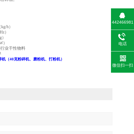
442466981
（
kg/h
）
Hz
）
g
）
W
）
电话
等行业干性物料
碎
0粉碎机（40克粉碎机、磨粉机、打粉机）
微信扫一扫