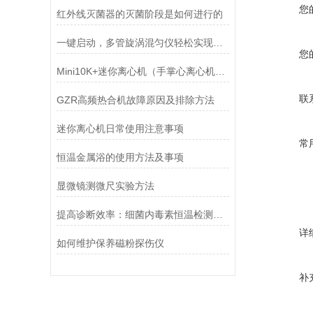
您
红外线灭菌器的灭菌阶段是如何进行的
一键启动，多管旋涡混匀仪轻松实现样品均匀混合
您
Mini10K+迷你离心机（手掌心离心机）说明书
联
GZR高频热合机故障原因及排除方法
迷你离心机日常使用注意事项
常
恒温金属浴的使用方法及事项
显微镜测微尺实验方法
提高诊断效率：细菌内毒素恒温检测仪的优势与应用
详
如何维护保养磁粉探伤仪
补