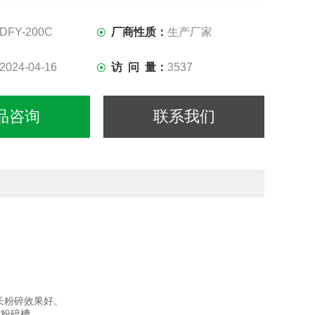
经特殊热处理，高强度.高耐磨性.不易变型，无化学处理不
间长粉碎效果好。
DFY-200C
厂商性质：
生产厂家
2024-04-16
访 问 量：
3537
品咨询
联系我们
长粉碎效果好。
粘粉碎槽。