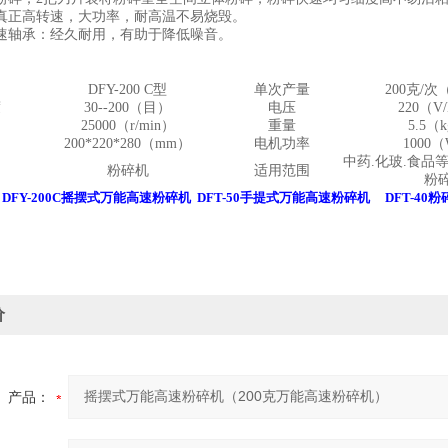
真正高转速，大功率，耐高温不易烧毁。
速轴承：经久耐用，有助于降低噪音。
：
DFY-200 C
型
单次产量
200
克
/
次
度
30--200
（目）
电压
220
（
V/
25000
（
r/min
）
重量
5.5
（
k
200*220*280
（
mm
）
电机功率
1000
（
中药
.
化玻
.
食品
名
粉碎机
适用范围
粉
：
DFY-200C摇摆式万能高速粉碎机
DFT-50
手提式万能高速粉碎机
DFT-4
价
产品：