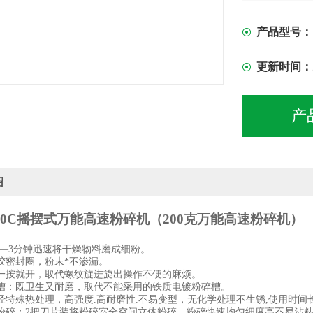
合金刀片：
生锈,使用时
产品型号：
更新时间：
产
绍
200C摇摆式万能高速粉碎机
（
200克万能高速粉碎机
）
：
—
3
分钟迅速将干燥物料磨成细粉。
胶密封圈，粉末*不渗漏。
一按就开，取代螺纹旋进旋出操作不便的麻烦。
槽：既卫生又耐磨，取代不能采用的铁质电镀粉碎槽。
经特殊热处理，高强度
.
高耐磨性
.
不易变型，无化学处理不生锈
,
使用时间
粉碎；
2
把刀片装将粉碎室全空间立体粉碎，粉碎快速均匀细度高不易沾