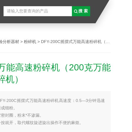
验分析器材
>
粉碎机
> DFY-200C摇摆式万能高速粉碎机（200克万能高速粉碎机）
万能高速粉碎机（200克万能
碎机）
DFY-200C摇摆式万能高速粉碎机高速度：0.5—3分钟迅速
磨成细粉。
密封圈，粉末*不渗漏。
一按就开，取代螺纹旋进旋出操作不便的麻烦。
槽：既卫生又耐磨，取代不能采用的铁质电镀粉碎槽。