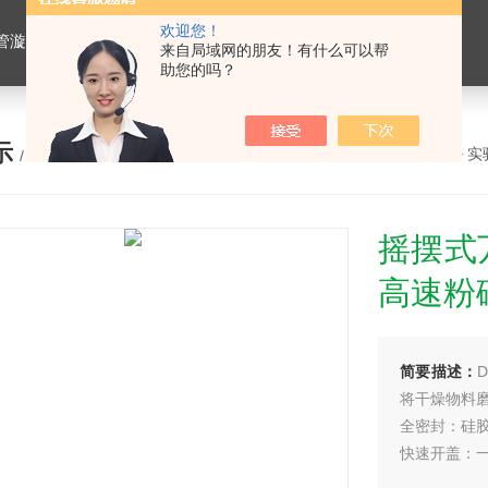
欢迎您！
仪，水平摇床，牛奶抗生素恒温温育器，细菌内毒素恒温检测仪，PRP凝胶加热机孵育制备器，脂肪注射器离心机，大自血摇床，氮吹仪。
来自局域网的朋友！有什么可以帮
助您的吗？
示
您的位置：
网站首页
>
产品展示
>
实
/ PRODUCTS
摇摆式
高速粉
简要描述：
将干燥物料
全密封：硅胶
快速开盖：
不锈钢粉碎