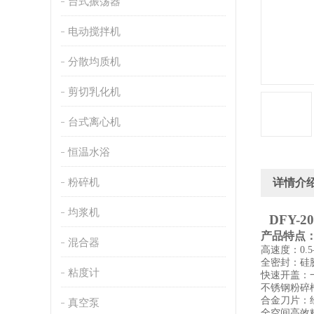
台式振荡器
电动搅拌机
分散均质机
剪切乳化机
台式离心机
恒温水浴
粉碎机
详情介
均浆机
DFY-
产品特点
混合器
高速度：
0.5
全密封：硅
粘度计
快速开盖：
不锈钢粉碎
合金刀片：
真空泵
全空间高效