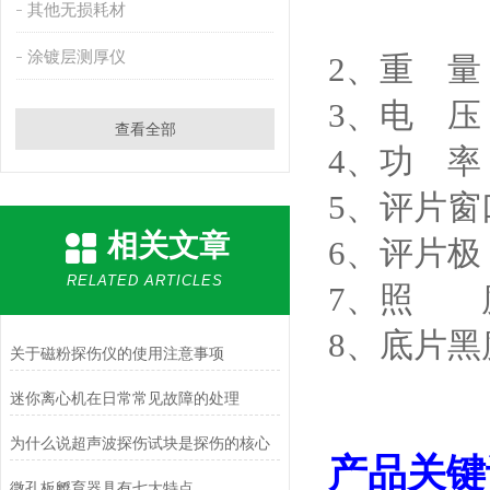
其他无损耗材
涂镀层测厚仪
2
、重 量
3
、电 压
查看全部
4
、功 率
5
、评片窗
相关文章
6
、评片极
RELATED ARTICLES
7
、照 
8
、底片黑
关于磁粉探伤仪的使用注意事项
迷你离心机在日常常见故障的处理
为什么说超声波探伤试块是探伤的核心
产品关键
微孔板孵育器具有七大特点