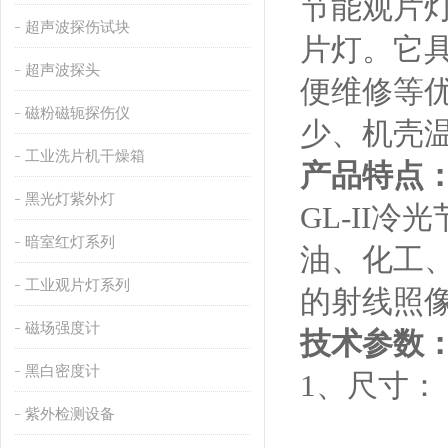
节能观片
超声波探伤试块
片灯。它
超声波探头
便维修等
磁粉磁轭探伤仪
少、机壳
工业洗片机干燥箱
产品特点
黑光灯紫外灯
GL-II
冷光
暗室红灯系列
油、化工
工业观片灯系列
的射线照
磁场强度计
技术参数
黑白密度计
1
、尺寸：
紫外检测设备