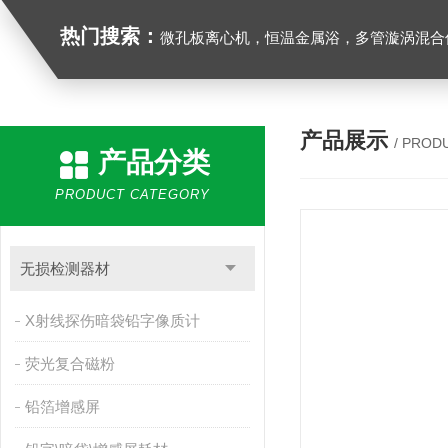
热门搜索：
微孔板离心机，恒温金属浴，多管漩涡混合仪，梅毒旋转仪,红外线灭菌器，微孔板恒温振荡器，恒温混匀仪，水平摇床，牛奶抗生素恒温温
产品展示
/ PROD
产品分类
PRODUCT CATEGORY
无损检测器材
X射线探伤暗袋铅字像质计
荧光复合磁粉
铅箔增感屏