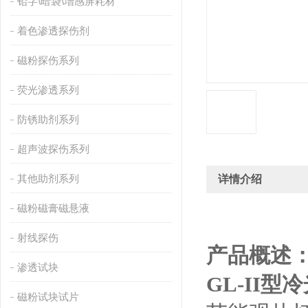
铅字\暗袋\增感屏耗材
着色渗透探伤剂
磁粉探伤系列
荧光渗透系列
防锈助剂系列
超声波探伤系列
其他助剂系列
详情介绍
磁粉磁膏磁悬液
射线探伤
产品概述
渗透试块
GL-II
型冷
磁粉试块试片