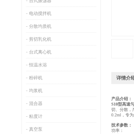
台式振荡器
电动搅拌机
分散均质机
剪切乳化机
台式离心机
恒温水浴
粉碎机
详情介
均浆机
产品介绍：
混合器
S10
型高速
切、分散，
0.2ml
，专为
粘度计
技术参数：
真空泵
功