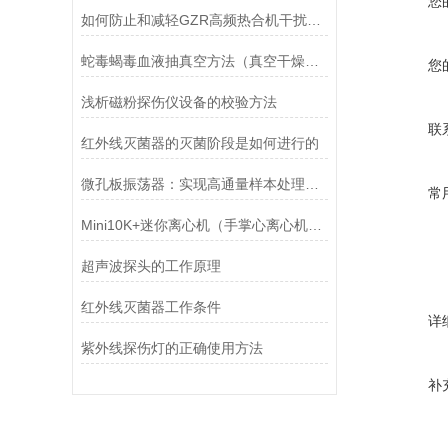
您
如何防止和减轻GZR高频热合机干扰的措施
蛇毒蝎毒血液抽真空方法（真空干燥器干燥皿+无油活塞真空泵）
您
浅析磁粉探伤仪设备的校验方法
联
红外线灭菌器的灭菌阶段是如何进行的
微孔板振荡器：实现高通量样本处理的理想工具
常
Mini10K+迷你离心机（手掌心离心机）说明书
超声波探头的工作原理
红外线灭菌器工作条件
详
紫外线探伤灯的正确使用方法
补