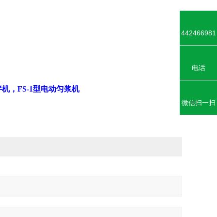
442466981
电话
拌机
，
FS-1
型电动匀浆机
微信扫一扫