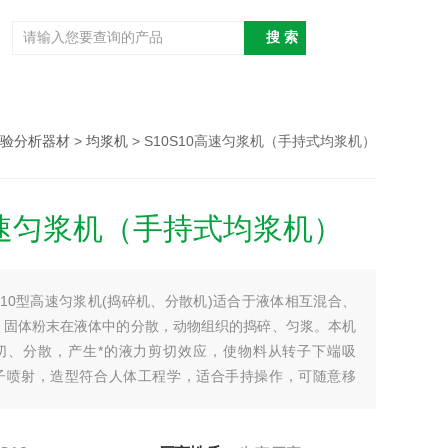
验分析器材
>
均浆机
> S10S10高速匀浆机（手持式均浆机）
高速匀浆机（手持式均浆机）
S10型高速匀浆机(捣碎机、分散机)适合于液体相互混合、
，固体粉末在液体中的分散，动物组织的捣碎、匀浆。本机
切、分散，产生*的液力剪切效应，使物料从转子下端吸
子喷射，造型符合人体工程学，适合手持操作，可随意移
量可至0.2ml，专为组织捣碎、医学诊断、质监检测、微量
、均质而开发的匀浆机，是微量样品前处理的理想设备。