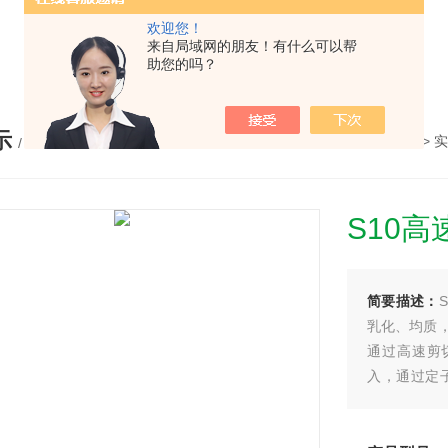
欢迎您！
仪，水平摇床，牛奶抗生素恒温温育器，细菌内毒素恒温检测仪，PRP凝胶加热机孵育制备器，脂肪注射器离心机，大自血摇床，氮吹仪。
来自局域网的朋友！有什么可以帮
助您的吗？
示
您的位置：
网站首页
>
产品展示
>
实
/ PRODUCTS
S10
简要描述：
乳化、均质
通过高速剪
入，通过定
动。Z小处理
分散、乳化