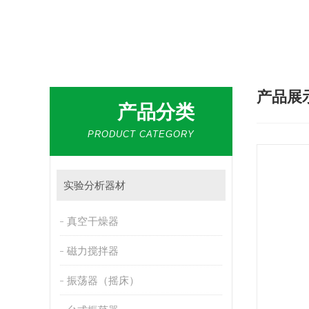
热门搜索：
微孔板离心机，恒温金属浴，多管漩涡混合仪，梅毒旋转仪,红外线灭菌器，微孔板恒温振荡器，恒温混匀
产品展
产品分类
PRODUCT CATEGORY
实验分析器材
真空干燥器
磁力搅拌器
振荡器（摇床）