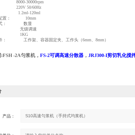
速：
8000-30000rpm
源：
220V 50/60Hz
量：
1.2ml-120ml
作头配置：
10mm
方式： 数显
式： 无级调速
重量：
1KG
附件： 工作架、容器固定夹、工作头
（6mm
、
8mm）
词
:
FSH -2A
匀浆机
，
FS-2
可调高速分散器
，
JRJ300-I剪切乳化搅
价
产品：