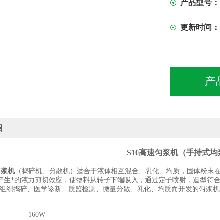
产品型号：
更新时间：
产
绍
S10
高速匀浆机
（手持式均
匀浆机
（
捣碎机
、
分散机
）
适合于液体相互混合、乳化、均质，固体粉末
产生*的液力剪切效应，使物料从转子下端吸入，通过定子喷射，造型符合
组织捣碎、医学诊断、质监检测、微量分散、乳化、均质而开发的匀浆机
率：
160W