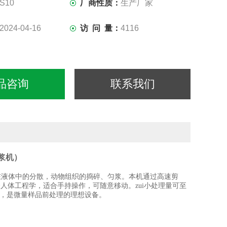
S10
厂商性质：
生产厂家
2024-04-16
访 问 量：
4116
品咨询
联系我们
浆机）
在液体中的分散，动物组织的捣碎、匀浆。本机通过高速剪
人体工程学，适合手持操作，可随意移动。zui小处理量可至
，是微量样品前处理的理想设备。