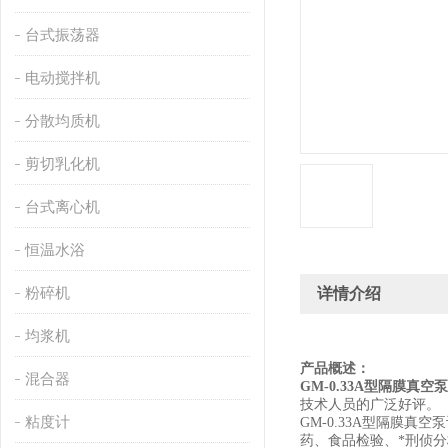
台式振荡器
电动搅拌机
分散均质机
剪切乳化机
台式离心机
恒温水浴
粉碎机
详情介绍
均浆机
产品概述：
混合器
GM-0.33A
型隔膜真空泵
技术人员的广泛好评。
粘度计
GM-0.33A
型隔膜真空泵
药、食品检验、*刑侦