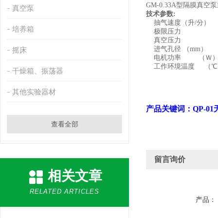
GM-0.33A
型隔膜真空泵
真空泵
技术参数
:
抽气速度
（
升
/
分
）
培养箱
极限压力
真空压力
进气孔径
（mm）
摇床
电机功率
（
Ｗ
工作环境温度
（℃
干燥箱、振荡器
其他实验器材
产品关键词：
QP-01
查看全部
留言询价
相关文章
RELATED ARTICLES
产品：