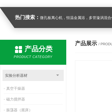
热门搜索：
微孔板离心机，恒温金属浴，多管漩涡混合仪，梅毒旋转仪,红外线灭菌器，微孔板恒温振荡器，恒温混匀仪，水平摇床，牛奶抗生素恒温温
产品展示
/ PROD
产品分类
PRODUCT CATEGORY
实验分析器材
真空干燥器
磁力搅拌器
振荡器（摇床）