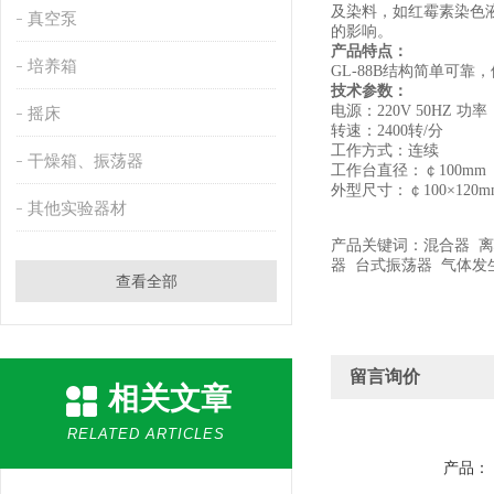
及染料，如红霉素染色
真空泵
的影响。
产品特点：
培养箱
GL-88B
结构简单可靠，
技术参数：
电源：
220V 50HZ
功率
摇床
转速：
2400
转
/
分
工作方式：连续
干燥箱、振荡器
工作台直径：￠
100mm
外型尺寸：￠
100×120m
其他实验器材
产品关键词：混合器 离
器 台式振荡器 气体发
查看全部
留言询价
相关文章
RELATED ARTICLES
产品：