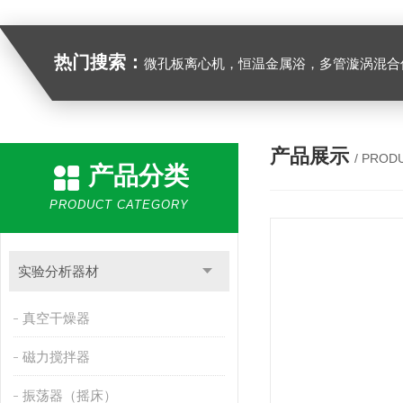
热门搜索：
微孔板离心机，恒温金属浴，多管漩涡混合仪，梅毒旋转仪,红外线灭菌器，微孔板恒温振荡器，恒温混匀仪，水平摇床，牛奶抗生素恒温温
产品展示
/ PROD
产品分类
PRODUCT CATEGORY
实验分析器材
真空干燥器
磁力搅拌器
振荡器（摇床）