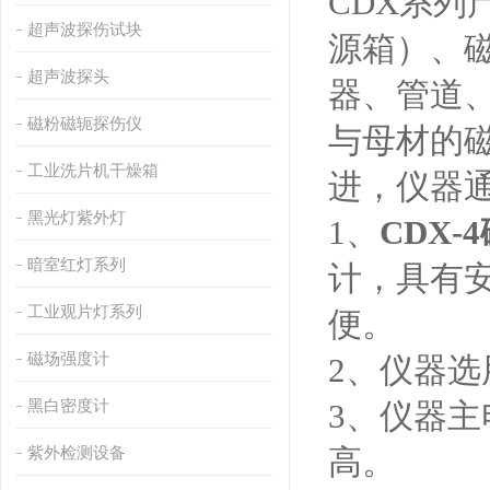
CDX
系列
超声波探伤试块
源箱
）
、
超声波探头
器、管道
磁粉磁轭探伤仪
与母材的
工业洗片机干燥箱
进，仪器
黑光灯紫外灯
1
、
CDX-
4
暗室红灯系列
计，具有
工业观片灯系列
便。
磁场强度计
2
、仪器选
黑白密度计
3
、仪器主
紫外检测设备
高。