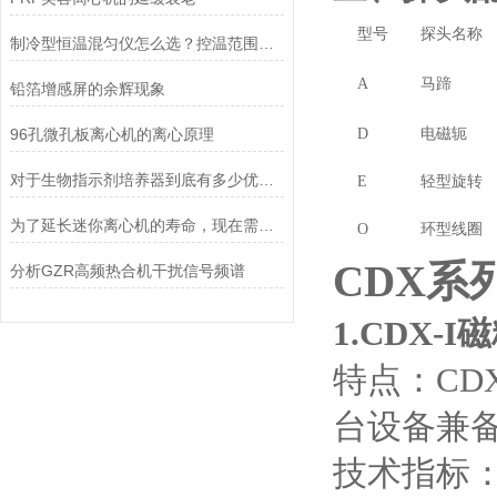
型号
探头名称
制冷型恒温混匀仪怎么选？控温范围、混匀强度与选型要点解析
A
马蹄
铅箔增感屏的余辉现象
96孔微孔板离心机的离心原理
D
电磁轭
对于生物指示剂培养器到底有多少优点,你可能还不甚了解
E
轻型旋转
为了延长迷你离心机的寿命，现在需要注意以下几点
O
环型线圈
CDX
系
分析GZR高频热合机干扰信号频谱
1.CDX-I
磁
特点：
CDX
台设备兼
技术指标