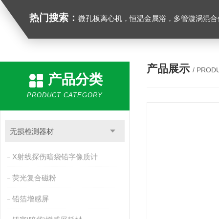
热门搜索：
微孔板离心机，恒温金属浴，多管漩涡混合仪，梅毒旋转仪,红外线灭菌器，微孔板恒温振荡器，恒温混匀仪，水平摇床，牛奶抗生素恒温温
产品展示
/ PROD
产品分类
PRODUCT CATEGORY
无损检测器材
X射线探伤暗袋铅字像质计
荧光复合磁粉
铅箔增感屏