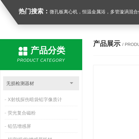
热门搜索：
微孔板离心机，恒温金属浴，多管漩涡混合仪，梅毒旋转仪,红外线灭菌器，微孔板恒温振荡器，恒温混匀仪，水平摇床，牛奶抗生素恒温温
产品展示
/ PROD
产品分类
PRODUCT CATEGORY
无损检测器材
X射线探伤暗袋铅字像质计
荧光复合磁粉
铅箔增感屏