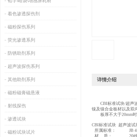
铅字\暗袋\增感屏耗材
着色渗透探伤剂
磁粉探伤系列
荧光渗透系列
防锈助剂系列
超声波探伤系列
其他助剂系列
详情介绍
磁粉磁膏磁悬液
CBI
标准试块
/
超声
射线探伤
镍及镍合金板材以及双
板厚不大于
20mm
时
渗透试块
CBI
标准试块 超声波试
所属标准：
JB 
磁粉试块试片
材 质：
20#