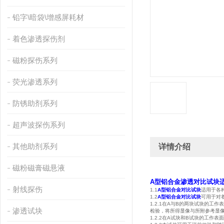
铅字\暗袋\增感屏耗材
着色渗透探伤剂
磁粉探伤系列
荧光渗透系列
防锈助剂系列
超声波探伤系列
其他助剂系列
详情介绍
磁粉磁膏磁悬液
A型铝合金渗透对比试块
射线探伤
1.1
A型铝合金对比试块
适用于各
1.2
A型铝合金对比试块
可用于对
1.2.1在A与B的两块试块的
渗透试块
检验，将所得显像与所附参考显
1.2.2在A试块和B试块的工