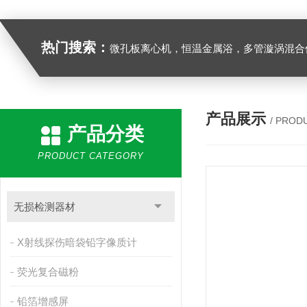
热门搜索：
微孔板离心机，恒温金属浴，多管漩涡混合仪，梅毒旋转仪,红外线灭菌器，微孔板恒温振荡器，恒温混匀仪，水平摇床，牛奶抗生素恒温温
产品展示
/ PROD
产品分类
PRODUCT CATEGORY
无损检测器材
X射线探伤暗袋铅字像质计
荧光复合磁粉
铅箔增感屏