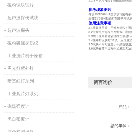
1.2.3本试片可用于班前效验和随
磁粉试块试片
参考现象图片
每块JB/T6064-A型试块
超声波探伤试块
主管部门也可以自行制作所用试
使用注意事项
3.1重复使用前，用溶剂清洗；
超声波探头
3.2应按照所得探伤剂制造厂商
3.3由于使用着色渗透探伤剂进
3.4使用后应及时*清洗，应尽
磁粉磁轭探伤仪
3.5试块不用时宜置于干燥器或浸
3.6试块在使用过程中如发现无
工业洗片机干燥箱
黑光灯紫外灯
暗室红灯系列
留言询价
工业观片灯系列
磁场强度计
产品：
黑白密度计
您的单位：
紫外检测设备