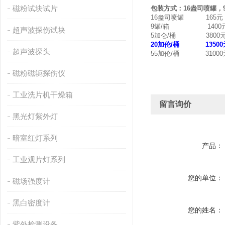
磁粉试块试片
包装方式：16盎司喷罐，9
16盎司喷罐 165元
9罐/箱 1400
超声波探伤试块
5加仑/桶 3800
20加伦/桶 13500
超声波探头
55加伦/桶 31000
磁粉磁轭探伤仪
工业洗片机干燥箱
留言询价
黑光灯紫外灯
暗室红灯系列
产品：
工业观片灯系列
您的单位：
磁场强度计
黑白密度计
您的姓名：
紫外检测设备