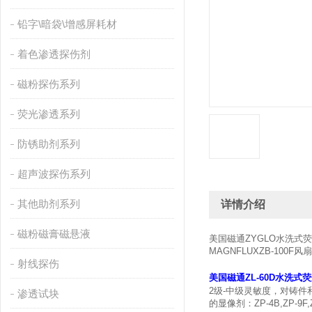
铅字\暗袋\增感屏耗材
着色渗透探伤剂
磁粉探伤系列
荧光渗透系列
防锈助剂系列
超声波探伤系列
其他助剂系列
详情介绍
磁粉磁膏磁悬液
美国磁通ZYGLO水洗
MAGNFLUXZB-100
射线探伤
美国磁通ZL-60D水洗式
2级-中级灵敏度，对铸
渗透试块
的显像剂：ZP-4B,ZP-9F,Z