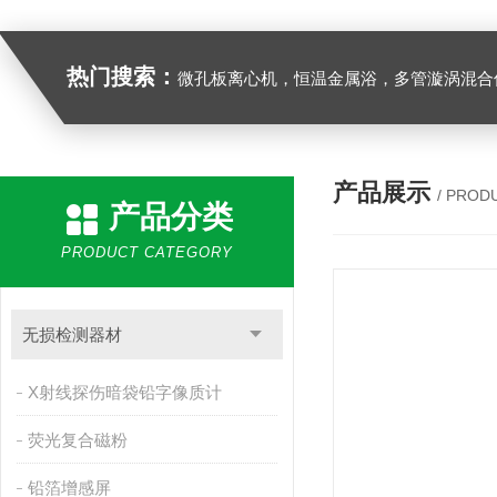
热门搜索：
微孔板离心机，恒温金属浴，多管漩涡混合仪，梅毒旋转仪,红外线灭菌器，微孔板恒温振荡器，恒温混匀仪，水平摇床，牛奶抗生素恒温温
产品展示
/ PROD
产品分类
PRODUCT CATEGORY
无损检测器材
X射线探伤暗袋铅字像质计
荧光复合磁粉
铅箔增感屏