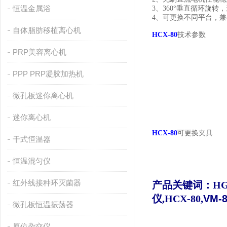
恒温金属浴
3、
360
°垂直循环旋转
4、可更换不同平台，
自体脂肪移植离心机
HCX
-80
技术参数
PRP美容离心机
PPP PRP凝胶加热机
微孔板迷你离心机
迷你离心机
HCX
-80
可更换夹具
干式恒温器
恒温混匀仪
红外线接种环灭菌器
产品关键词：HG
仪,
HCX
-80,
VM
微孔板恒温振荡器
原位杂交仪