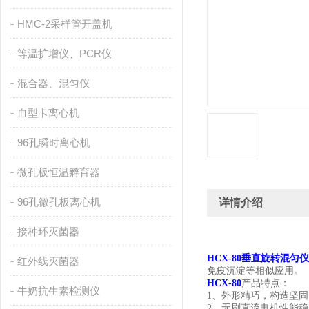
HMC-2采样管开盖机
等温扩增仪、PCR仪
混合器、混匀仪
血型卡离心机
96孔瞬时离心机
微孔板恒温孵育器
96孔微孔板离心机
详情介绍
接种环灭菌器
HCX
-80垂直旋转混匀仪
红外线灭菌器
免疫沉淀等相似应用。
HCX
-80
产品特点：
牛奶抗生素检测仪
1、外形精巧，构造坚
2、无刷直流电机性能