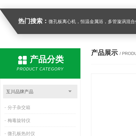
热门搜索：
微孔板离心机，恒温金属浴，多管漩涡混合仪，梅毒旋转仪,红外线灭菌器，微孔板恒温振荡器，恒温混匀仪，水平摇床，牛奶抗生素恒温温
产品展示
/ PROD
产品分类
PRODUCT CATEGORY
互川品牌产品
分子杂交箱
梅毒旋转仪
微孔板热封仪