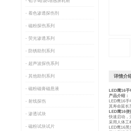
铅字\暗袋\增感屏耗材
着色渗透探伤剂
磁粉探伤系列
荧光渗透系列
防锈助剂系列
超声波探伤系列
其他助剂系列
详情介
磁粉磁膏磁悬液
LED鹰1
产品介绍：
射线探伤
LED鹰16
其寿命延长至
LED鹰16
渗透试块
快速启动，
采用人体工
磁粉试块试片
LED鹰16