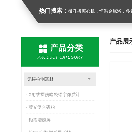
热门搜索：
微孔板离心机，恒温金属浴，多管漩涡混合仪，梅毒旋转仪,红外线灭菌器，微孔板恒温振荡器，恒温混匀
产品展
产品分类
PRODUCT CATEGORY
无损检测器材
X射线探伤暗袋铅字像质计
荧光复合磁粉
铅箔增感屏