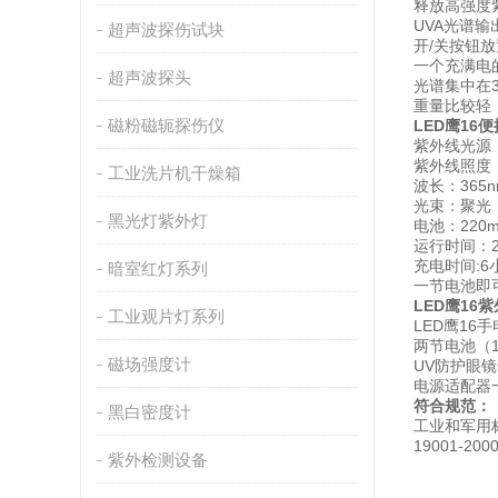
释放高强度
UVA光谱输
超声波探伤试块
开/关按钮
一个充满电
超声波探头
光谱集中在36
重量比较轻，
磁粉磁轭探伤仪
LED鹰16
紫外线光源：U
紫外线照度：
工业洗片机干燥箱
波长：365n
光束：聚光
黑光灯紫外灯
电池：220m
运行时间：
充电时间
暗室红灯系列
一节电池即
LED鹰16
工业观片灯系列
LED鹰16
两节电池（1
磁场强度计
UV防护眼
电源适配器
符合规范：
黑白密度计
工业和军用标准
19001-2
紫外检测设备