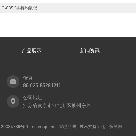
HC-835K手持均质仪
产品展示
新闻资讯
传真
86-025-85281211
公司地址
江苏省南京市江北新区柳州东路
20035739号-1
sitemap.xml
管理登陆
技术支持：
化工仪器网