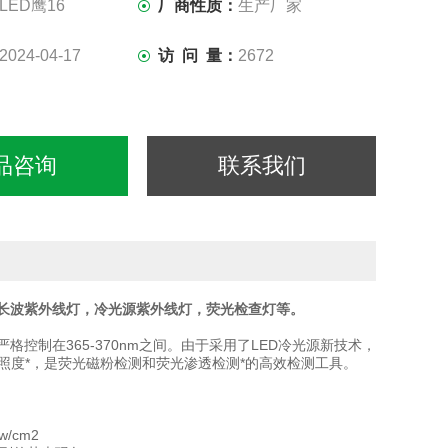
LED鹰16
厂商性质：
生产厂家
2024-04-17
访 问 量：
2672
品咨询
联系我们
，长波紫外线灯，冷光源紫外线灯，荧光检查灯等。
格控制在365-370nm之间。由于采用了LED冷光源新技术，
分，照度*，是荧光磁粉检测和荧光渗透检测*的高效检测工具。
/cm2