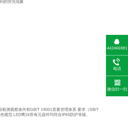
看到的荧光现象
442466981
电话
微信扫一扫
和磁粉检测观察条件和GB/T 19001质量管理体系 要求（GB/T
磁粉探伤规范.LED鹰16所有元器件均符合IP65防护等级。