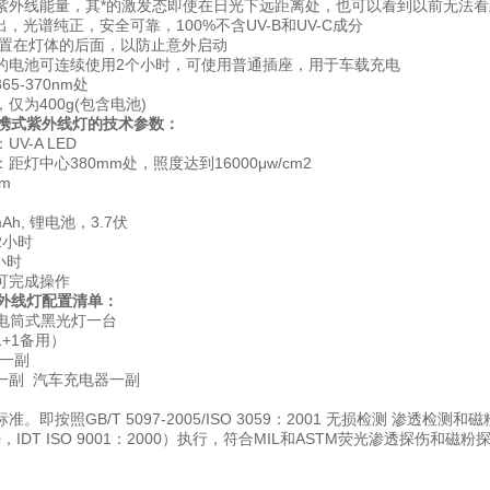
紫外线能量，其*的激发态即使在日光下远距离处，也可以看到以前无法
出，光谱纯正，安全可靠，100%不含UV-B和UV-C成分
放置在灯体的后面，以防止意外启动
的电池可连续使用2个小时，可使用普通插座，用于车载充电
5-370nm处
仅为400g(包含电池)
便携式紫外线灯的技术参数：
V-A LED
距灯中心380mm处，照度达到16000μw/cm2
m
Ah, 锂电池，3.7伏
2小时
:6小时
可完成操作
紫外线灯配置清单：
手电筒式黑光灯一台
+1备用）
镜一副
一副 汽车充电器一副
。即按照GB/T 5097-2005/ISO 3059：2001 无损检测 渗透检测
000，IDT ISO 9001：2000）执行，符合MIL和ASTM荧光渗透探伤和