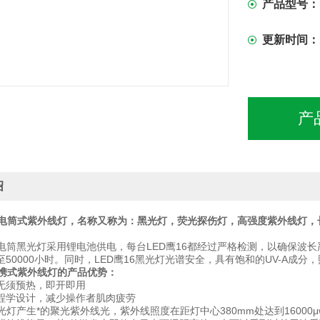
产品型号：
更新时间：
产
绍
6手电筒式紫外线灯，名称又称为：黑光灯，荧光探伤灯，高强度紫外线灯
手电筒黑光灯采用锂电池供电，每台LED鹰16都经过严格检测，以确保波长严
50000小时。同时，LED鹰16黑光灯光谱安全，具有饱和的UV-A成
便携式紫外线灯的产品优势：
无须预热，即开即用
程学设计，减少操作者肌肉疲劳
黑光灯产生*的聚光紫外线光，紫外线照度在距灯中心380mm处达到16000μw