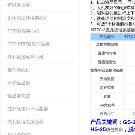
1
、LCD液晶显示， 
恒温金属浴
2
、人机友好的触摸式操
3
．能对微孔板进行上下
自体脂肪移植离心机
4
．微处理器控制温度和
5
．可放
2
个标准酶标板
MT70-2微孔板恒振荡器
PRP美容离心机
产品型号
MT70-
PPP PRP凝胶加热机
温度控制范围
温度均匀性
微孔板迷你离心机
温度稳定性
迷你离心机
加热平台温度准确度
升温速度
干式恒温器
定时范围
恒温混匀仪
容量
zui大功率
红外线接种环灭菌器
外形尺寸
2
微孔板恒温振荡器
产品关键词：GS-
HS-25
，脱
脱色摇床
原位杂交仪