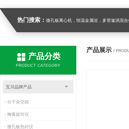
热门搜索：
微孔板离心机，恒温金属浴，多管漩涡混合仪，梅毒旋转仪,红外线灭菌器，微孔板恒温振荡器，恒温混匀仪，水平摇床，牛奶抗生素恒温温
产品展示
/ PROD
产品分类
PRODUCT CATEGORY
互川品牌产品
分子杂交箱
梅毒旋转仪
微孔板热封仪