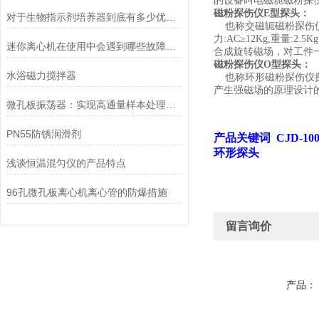
的设备叫电磁轭
磁粉探
磁粉探伤仪
E
型探头：
对于生物指示剂培养器到底有多少优点,你可能还不甚了解
也称交磁轭磁粉探伤仪
力
:AC≥12Kg,
重量
:2.5Kg
迷你离心机在使用中会遇到哪些故障？如何消除这些情况
合成旋转磁场，对工件
磁粉探伤仪
O
型探头：
水浴磁力搅拌器
也称环形磁粉探伤仪
产生强磁场的原理设计
微孔板振荡器：实现高通量样本处理的理想工具
PN55防锈润滑剂
产品关键词
CJD-10
环形探头
浅谈恒温混匀仪的产品特点
96孔微孔板离心机离心管的防爆措施
留言询价
产品：