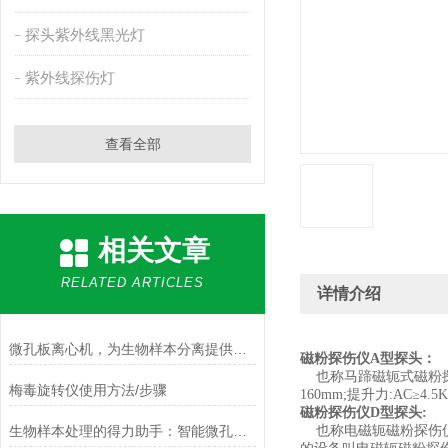
探头紫外线黑光灯
紫外线探伤灯
查看全部
相关文章
RELATED ARTICLES
详情介绍
微孔板离心机，为生物样本分离提供可靠保障
磁粉探伤仪
A
型探头：
也称马蹄磁轭式磁粉探
梅毒旋转仪使用方法/步骤
160mm;
提升力
:AC≥4.5K
磁粉探伤仪
D
型探头
:
生物样本处理的得力助手：智能微孔板离心机，一键操作，轻松实现样本分离
也称电磁轭磁粉探伤仪