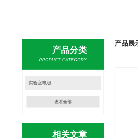
热门搜索：
微孔板离心机，恒温金属浴，多管漩涡混合仪，梅毒旋转仪,红外线灭菌器，微孔板恒温振荡器，恒温混匀
产品展
产品分类
PRODUCT CATEGORY
实验室电极
查看全部
相关文章