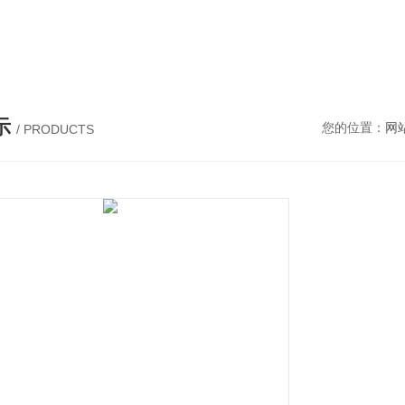
仪，水平摇床，牛奶抗生素恒温温育器，细菌内毒素恒温检测仪，PRP凝胶加热机孵育制备器，脂肪注射器离心机，大自血摇床，氮吹仪。
示
您的位置：
网
/ PRODUCTS