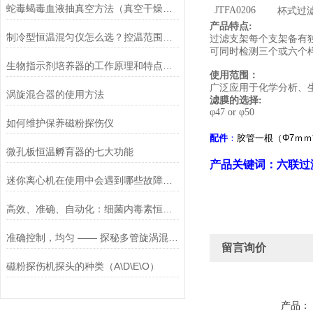
蛇毒蝎毒血液抽真空方法（真空干燥器干燥皿+无油活塞真空泵）
JTFA0206
杯式过
产品
特点
:
制冷型恒温混匀仪怎么选？控温范围、混匀强度与选型要点解析
过滤支架每个支架备有
可同时检测三个或六个
生物指示剂培养器的工作原理和特点介绍
使用范围
：
广泛应用于化学分析、
涡旋混合器的使用方法
滤膜的选择
:
φ47 or φ50
如何维护保养磁粉探伤仪
配件
：
胶管一根（Φ7ｍｍ*
微孔板恒温孵育器的七大功能
产品关键词：
六
联过
迷你离心机在使用中会遇到哪些故障？如何消除这些情况
高效、准确、自动化：细菌内毒素恒温检测仪在微生物学实验室的应用优势
准确控制，均匀 —— 探秘多管旋涡混匀仪的性能
留言询价
磁粉探伤机探头的种类（A\D\E\O）
产品：