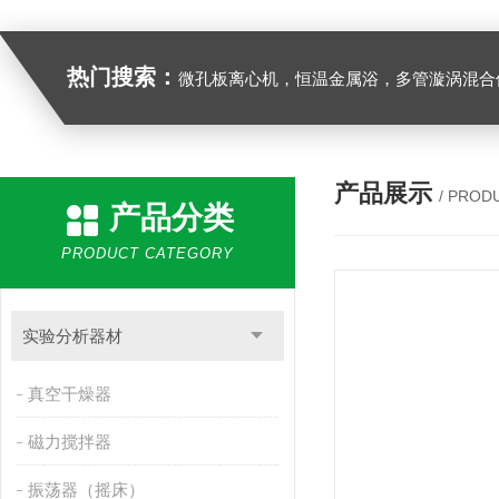
热门搜索：
微孔板离心机，恒温金属浴，多管漩涡混合仪，梅毒旋转仪,红外线灭菌器，微孔板恒温振荡器，恒温混匀仪，水平摇床，牛奶抗生素恒温温
产品展示
/ PROD
产品分类
PRODUCT CATEGORY
实验分析器材
真空干燥器
磁力搅拌器
振荡器（摇床）