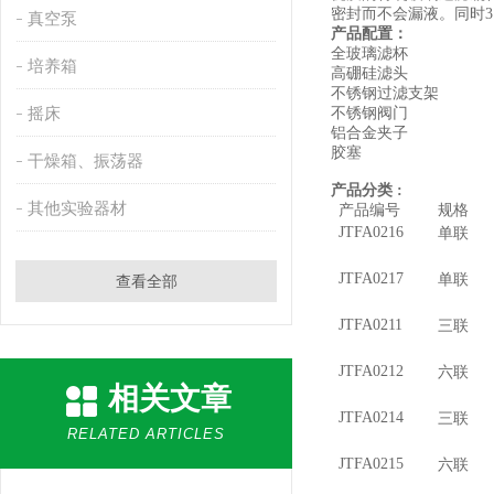
密封而不会漏液。同时
3
真空泵
产品配置：
全玻璃滤杯
培养箱
高硼硅滤头
不锈钢过滤支架
摇床
不锈钢阀门
铝合金夹子
胶塞
干燥箱、振荡器
产品
分类
:
其他实验器材
产品编号
规格
JTFA0216
单联
JTFA0217
单联
查看全部
JTFA0211
三联
JTFA0212
六联
相关文章
JTFA0214
三联
RELATED ARTICLES
JTFA0215
六联