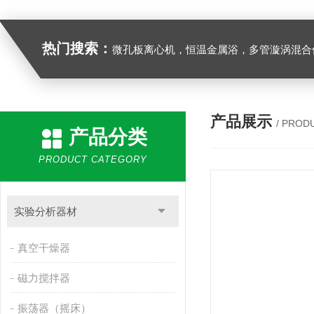
热门搜索：
微孔板离心机，恒温金属浴，多管漩涡混合仪，梅毒旋转仪,红外线灭菌器，微孔板恒温振荡器，恒温混匀仪，水平摇床，牛奶抗生素恒温温
产品展示
/ PROD
产品分类
PRODUCT CATEGORY
实验分析器材
真空干燥器
磁力搅拌器
振荡器（摇床）