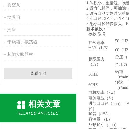
1.
体积小，重量轻、噪
真空泵
2.
设有气镇阀，可抽除
3.
设有自动防返油双重
培养箱
4.
小口径
2XZ-2
，
2XZ-4
5.
配小口径转换接头、
K
技术参数：
摇床
参数
/
型号
50
（
HZ
干燥箱、振荡器
抽气速率
m3/h（L/S）
60（H
其他实验器材
分压力
极限压力
（
Pa
）
全压力
转速
查看全部
50HZ
（
r/min
转速
60HZ
（
r/min
电机功率（
kw）
电源电压（
V）
相关文章
进气口口径（
mm
）（
径）
RELATED ARTICLES
噪音（
dBA
）
容油量 （
L
）
外形尺寸（
mm）