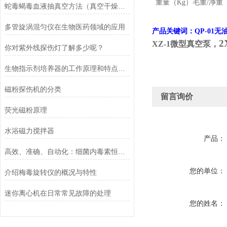
重量（
Kg
）毛重
/
净重
蛇毒蝎毒血液抽真空方法（真空干燥器干燥皿+无油活塞真空泵）
多管旋涡混匀仪在生物医药领域的应用
产品关键词：
QP-01
无
2
XZ-1
微型真空泵，
你对紫外线探伤灯了解多少呢？
生物指示剂培养器的工作原理和特点介绍
磁粉探伤机的分类
留言询价
荧光磁粉原理
水浴磁力搅拌器
产品：
高效、准确、自动化：细菌内毒素恒温检测仪在微生物学实验室的应用优势
您的单位：
介绍梅毒旋转仪的概况与特性
迷你离心机在日常常见故障的处理
您的姓名：