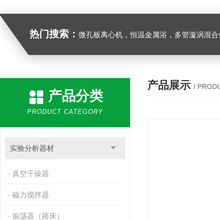
热门搜索：
微孔板离心机，恒温金属浴，多管漩涡混合仪，梅毒旋转仪,红外线灭菌器，微孔板恒温振荡器，恒温混匀仪，水平摇床，牛奶抗生素恒温温
产品展示
/ PROD
产品分类
PRODUCT CATEGORY
实验分析器材
真空干燥器
磁力搅拌器
振荡器（摇床）