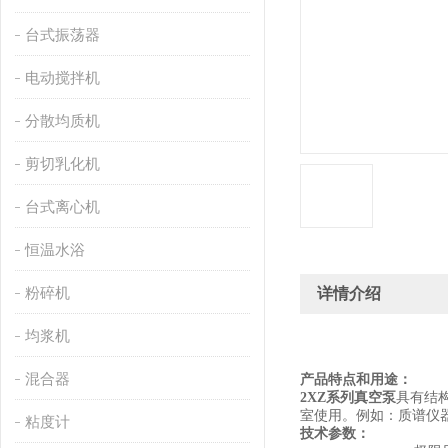
台式振荡器
电动搅拌机
分散均质机
剪切乳化机
台式离心机
恒温水浴
粉碎机
详情介绍
均浆机
混合器
产品
特点和用途：
2XZ
系列
真空泵
具有结
室使用。例如：质谱仪
粘度计
技术参数
：