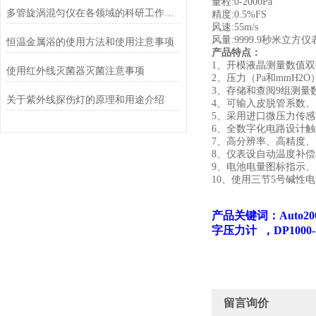
量程
:0-2000Pa
多管旋涡混匀仪在各领域的科研工作中发挥着关键作用
精度
:0.5%FS
风速
:55m/s
风量
:9999.9
秒米立方仪
恒温金属浴的使用方法和使用注意事项
产品
特点：
1
、开模液晶测量数值双
使用红外线灭菌器灭菌注意事项
2
、压力
（Pa
和
mmH2O
3
、存储和查阅
9
组测量
关于紫外线探伤灯的原理和用途介绍
4
、可输入皮脱管系数
5
、采用进口微压力传
6
、全数字化电路设计触
7
、高分辨率、高精度
8
、仪表设自动温度补
9
、电池电量图标指示
10
、使用三节
5
号碱性电
产品关键词：
Auto
字压力计
，
DP1000
留言询价