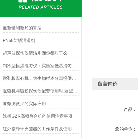
RELATED ARTICLES
显微镜测微尺的算法
PN55防锈润滑剂
超声波探伤仪清洁步骤你都对了么
制冷型恒温混匀仪：实验室低温混匀解决方案与核心技术解析
微孔板离心机，为生物样本分离提供可靠保障
留言询价
退磁机与磁粉探伤仪配套使用时,这些一定要注意
显微测微尺的实际应用
产品：
浅析GZR高频热合机的使用注意事项
红外接种环灭菌器的工作条件及使用主要事项
您的单位：