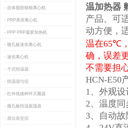
温加热器 
自体脂肪移植离心机
产品、可
PRP美容离心机
动方便，
PPP PRP凝胶加热机
温在
65
℃
微孔板迷你离心机
确，误差
迷你离心机
不需要担
干式恒温器
HCN-E5
恒温混匀仪
1、外观
红外线接种环灭菌器
2、温度
微孔板恒温振荡器
3、自动
原位杂交仪
4、24V