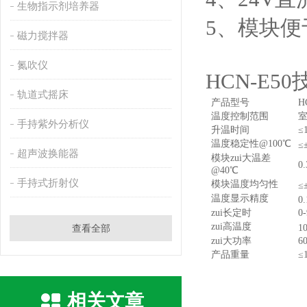
生物指示剂培养器
5、模块便
磁力搅拌器
氮吹仪
HCN-E5
轨道式摇床
产品型号
H
温度控制范围
室
手持紫外分析仪
升温时间
≤
温度稳定性@100℃
≤
超声波换能器
模块zui大温差
0
@40℃
手持式折射仪
模块温度均匀性
≤
温度显示精度
0
zui长定时
0
zui高温度
查看全部
1
zui大功率
6
产品重量
≤
相关文章