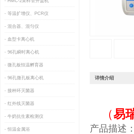
HMC-2采样管开盖机
等温扩增仪、PCR仪
混合器、混匀仪
血型卡离心机
96孔瞬时离心机
微孔板恒温孵育器
96孔微孔板离心机
详情介绍
接种环灭菌器
红外线灭菌器
（
易
牛奶抗生素检测仪
产品描述：H
恒温金属浴