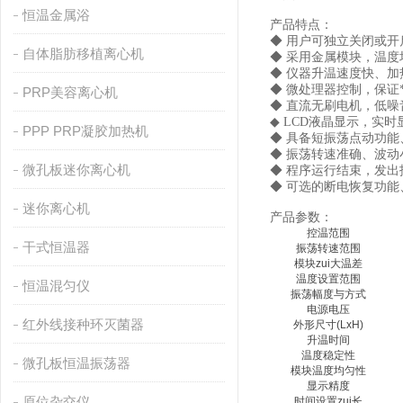
恒温金属浴
产品特点：
◆ 用户可独立关闭或
自体脂肪移植离心机
◆ 采用金属模块，温
◆ 仪器升温速度快、
◆ 微处理器控制，保证
PRP美容离心机
◆ 直流无刷电机，低
◆ LCD液晶显示，实
PPP PRP凝胶加热机
◆ 具备短振荡点动功
◆ 振荡转速准确、波动
微孔板迷你离心机
◆ 程序运行结束，发出
◆ 可选的断电恢复功
迷你离心机
产品参数：
控温范围
干式恒温器
振荡转速范围
模块zui大温差
温度设置范围
恒温混匀仪
振荡幅度与方式
电源电压
红外线接种环灭菌器
外形尺寸(LxH)
升温时间
温度稳定性
微孔板恒温振荡器
模块温度均匀性
显示精度
原位杂交仪
时间设置zui长