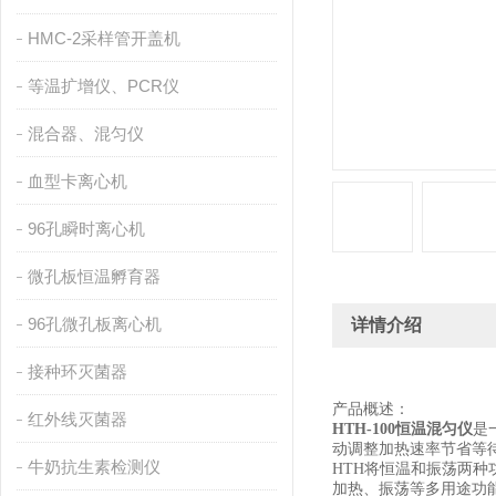
HMC-2采样管开盖机
等温扩增仪、PCR仪
混合器、混匀仪
血型卡离心机
96孔瞬时离心机
微孔板恒温孵育器
96孔微孔板离心机
详情介绍
接种环灭菌器
产品概述：
红外线灭菌器
HTH-100
恒温混匀仪
是
动调整加热速率节省等
牛奶抗生素检测仪
HTH
将恒温和振荡两种
加热、振荡等多用途功