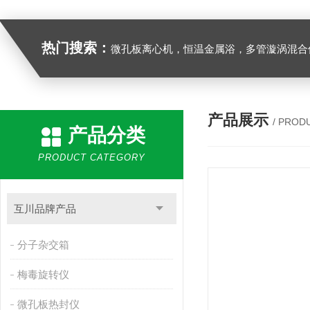
热门搜索：
微孔板离心机，恒温金属浴，多管漩涡混合仪，梅毒旋转仪,红外线灭菌器，微孔板恒温振荡器，恒温混匀仪，水平摇床，牛奶抗生素恒温温
产品展示
/ PROD
产品分类
PRODUCT CATEGORY
互川品牌产品
分子杂交箱
梅毒旋转仪
微孔板热封仪