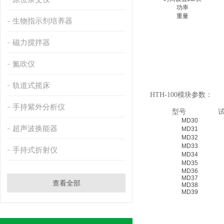
功率
重量
生物指示剂培养器
磁力搅拌器
氮吹仪
轨道式摇床
HTH-100
模块参数：
手持紫外分析仪
型号
试管
MD30
超声波换能器
MD31
MD32
MD33
手持式折射仪
MD34
MD35
MD36
MD37
查看全部
MD38
MD39