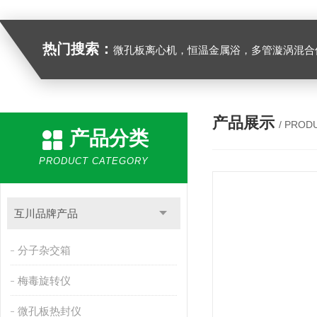
热门搜索：
微孔板离心机，恒温金属浴，多管漩涡混合仪，梅毒旋转仪,红外线灭菌器，微孔板恒温振荡器，恒温混匀仪，水平摇床，牛奶抗生素恒温温
产品展示
/ PROD
产品分类
PRODUCT CATEGORY
互川品牌产品
分子杂交箱
梅毒旋转仪
微孔板热封仪