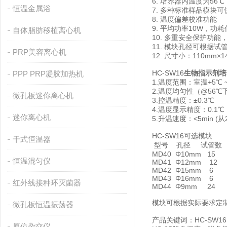
6. 培养器内温度为56
恒温金属浴
7. 多种标准样品模块
8. 温度偏差校准功能
9. 平均功率10W，功耗
自体脂肪移植离心机
10. 多重安全保护功能
11. 模块孔径可根据试
PRP美容离心机
12. 尺寸小：110mm×
HC-SW16
生物指示剂培
PPP PRP凝胶加热机
1.温度范围：室温+5℃ ~
2.温度均匀性（@56℃下
微孔板迷你离心机
3.控温精度：±0.3℃
4.温度显示精度：0.1℃
迷你离心机
5.升温速度：<5min (从2
HC-SW16可选模块
干式恒温器
型号 孔径 试管数
MD40 Φ10mm 15
恒温混匀仪
MD41 Φ12mm 12
MD42 Φ15mm 6
MD43 Φ16mm 6
红外线接种环灭菌器
MD44 Φ9mm 24
模块可根据实际要求定
微孔板恒温振荡器
产品关键词：HC-SW16
原位杂交仪